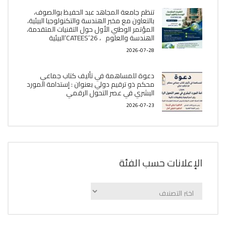
تنظم جامعة المجاهد عبد الحفيظ بوالصوف،
بالتعاون مع مخبر الھندسة والتكنولوجيا البیئیة،
المؤتمر الوطني الأول حول التقنيات المتقدمة،
الھندسة والعلوم ، CATEES’26’البیئية
2026-07-28
دعوة للمساهمة في تأليف كتاب جماعي
محكم ذو ترقيم دولي بعنوان : إستدامة المورد
البشري في عصر التحول الرقمي
2026-07-23
الإعلانات حسب الفئة
الإعلانات
حسب
الفئة