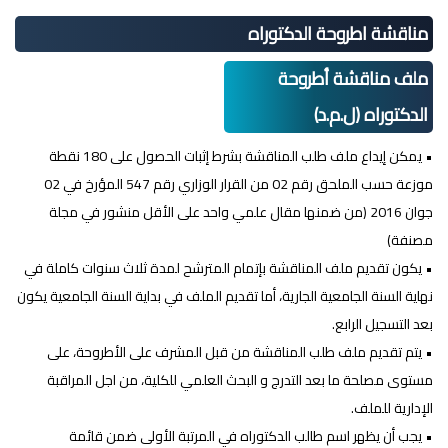
مناقشة اطروحة الدكتوراه
ملف مناقشة أطروحة
الدكتوراه (ل.م.د)
• يمكن إيداع ملف طلب المناقشة بشرط إثبات الحصول على 180 نقطة
موزعة حسب الملحق رقم 02 من القرار الوزاري رقم 547 المؤرخ في 02
جوان 2016 (من ضمنها مقال علمي واحد على الأقل منشور في مجلة
مصنفة)
• يكون تقديم ملف المناقشة بإتمام المترشح لمدة ثلاث سنوات كاملة في
نهاية السنة الجامعية الجارية، أما تقديم الملف في بداية السنة الجامعية يكون
بعد التسجيل الرابع.
• يتم تقديم ملف طلب المناقشة من قبل المشرف على الأطروحة، على
مستوى مصلحة ما بعد التدرج و البحث العلمي للكلية، من اجل المراقبة
الإدارية للملف.
• يجب أن يظهر اسم طالب الدكتوراه في المرتبة الأولى ضمن قائمة