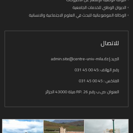
الديوان الوطني للخدمات الجامعية
الوكالة الموضوعاتية للبحث في العلوم الاجتماعية والانسانية
للاتصال
البريد.إ:admin.site@centre-univ-mila.dz
رقم الهاتف :45 00 45 031
الفاكس : 45 00 45 031
العنوان :ص.ب رقم 26 .RP ميلة 43000 الجزائر