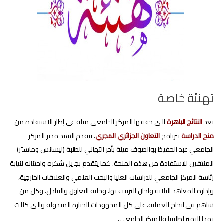
تهنئة خاصة
بعد
النتائج الباهرة
التي حققها المركز الجامعي ميلة في إطار الاستفادة من
منح الدراسة
ببرنامج
التعاون الجزائري المجري
، يتقدم السيد مدير المركز
الجامعي عبد الحفيظ بوالصوف ميلة بأحر التهاني للطلبة (ليسانس وماستر)
المنتقين للاستفادة من هذه المنحة. كما يتقدم بجزيل شكره وامتنانه لنيابة
رئاسة المركز الجامعي للدراسات العليا والبحث العلمي والعلاقات الخارجية،
وإدارة المعاهد الثلاثة ولجان الترتيب بها، وخلية التعاون والتبادل، وكل من
ساهم في انجاح العملية، على كل المجهودات الجبارة المبذولة والتي كللت
بهذا التميز لطلبتنا وللمركز الجامعي.