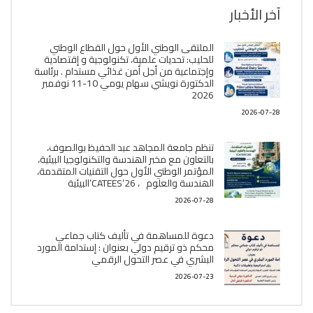
آخر الأخبار
الملتقى الوطني الأول حول القطاع الوطني
للحليب: تحديات علمية، تكنولوجية و إقتصادية
وإجتماعية من أجل أمن غذائي مستدام . برئاسة
الدكتورة نويشي سهام يومي 10-11 نوفمبر
2026
2026-07-28
تنظم جامعة المجاهد عبد الحفيظ بوالصوف،
بالتعاون مع مخبر الھندسة والتكنولوجيا البیئیة،
المؤتمر الوطني الأول حول التقنيات المتقدمة،
الھندسة والعلوم ، CATEES’26’البیئية
2026-07-28
دعوة للمساهمة في تأليف كتاب جماعي
محكم ذو ترقيم دولي بعنوان : إستدامة المورد
البشري في عصر التحول الرقمي
2026-07-23