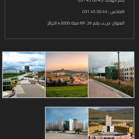
رقم الهاتف :45 00 45 031
الفاكس : 45 00 45 031
العنوان :ص.ب رقم 26 .RP ميلة 43000 الجزائر