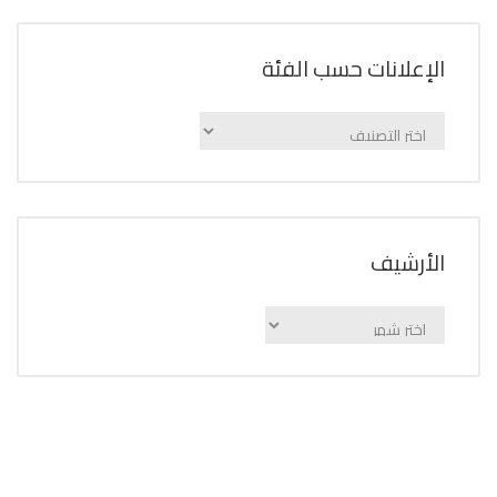
الإعلانات حسب الفئة
الإعلانات
حسب
الفئة
اﻷرشيف
اﻷرشيف