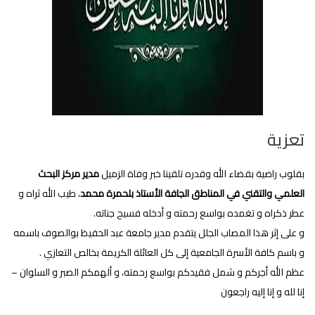
تعزية
بقلوب راضية بقضاء الله وقدره تلقينا خبر وفاة الزميل
مدير مركز البحث
العلمي والتقني في المناطق الجافة الأستاذ بلحمرة محمد
، طيب الله ثراه و
عطر ذكراه و تغمده بواسع رحمته و أدخله فسيح جناته.
و على إثر هذا المصاب الجلل يتقدم مدير جامعة عبد الحفيظ بوالصوف باسمه
و باسم كافة اﻷسرة الجامعية إلى كل العائلة الكريمة بخالص التعازي .
عظم الله أجركم و شمل فقيدكم بواسع رحمته، و ألهمكم الصبر و السلوان –
إنا لله و إنا إليه راجعون