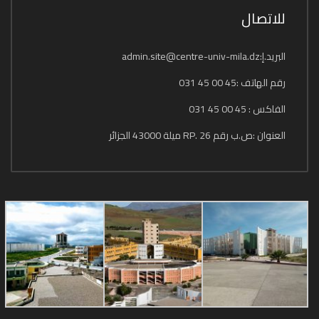
للاتصال
البريد.إ:admin.site@centre-univ-mila.dz
رقم الهاتف :45 00 45 031
الفاكس : 45 00 45 031
العنوان :ص.ب رقم 26 .RP ميلة 43000 الجزائر