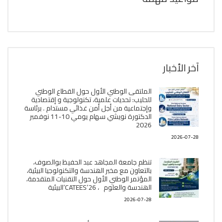
آخر الأخبار
الملتقى الوطني الأول حول القطاع الوطني
للحليب: تحديات علمية، تكنولوجية و إقتصادية
وإجتماعية من أجل أمن غذائي مستدام . برئاسة
الدكتورة نويشي سهام يومي 10-11 نوفمبر
2026
2026-07-28
تنظم جامعة المجاهد عبد الحفيظ بوالصوف،
بالتعاون مع مخبر الھندسة والتكنولوجيا البیئیة،
المؤتمر الوطني الأول حول التقنيات المتقدمة،
الھندسة والعلوم ، CATEES’26’البیئية
2026-07-28