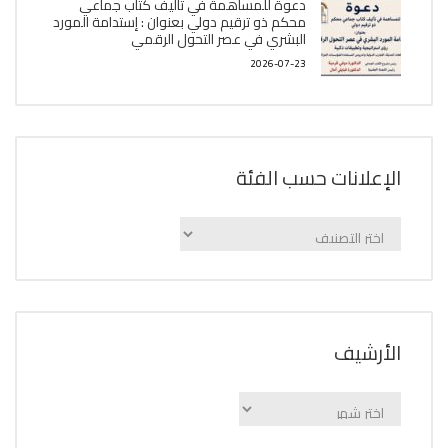
دعوة للمساهمة في تأليف كتاب جماعي
محكم ذو ترقيم دولي بعنوان : إستدامة المورد
البشري في عصر التحول الرقمي
2026-07-23
الإعلانات حسب الفئة
الإعلانات
حسب
الفئة
اﻷرشيف
اﻷرشيف