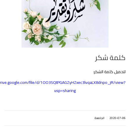
كلمة شكر
لتحميل كلمة الشكر:
/drive.google.com/file/d/1OO3SQtPGAGZyHZxec3lvqaLX8dnpo_jR/view?
usp=sharing
|
2020-07-06
الجامعة