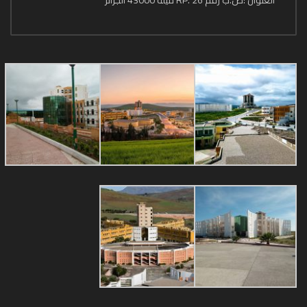
العنوان :ص.ب رقم 26 .RP ميلة 43000 الجزائر