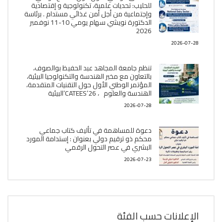
للحليب: تحديات علمية، تكنولوجية و إقتصادية
وإجتماعية من أجل أمن غذائي مستدام . برئاسة
الدكتورة نويشي سهام يومي 10-11 نوفمبر
2026
2026-07-28
تنظم جامعة المجاهد عبد الحفيظ بوالصوف،
بالتعاون مع مخبر الھندسة والتكنولوجيا البیئیة،
المؤتمر الوطني الأول حول التقنيات المتقدمة،
الھندسة والعلوم ، CATEES’26’البیئية
2026-07-28
دعوة للمساهمة في تأليف كتاب جماعي
محكم ذو ترقيم دولي بعنوان : إستدامة المورد
البشري في عصر التحول الرقمي
2026-07-23
الإعلانات حسب الفئة