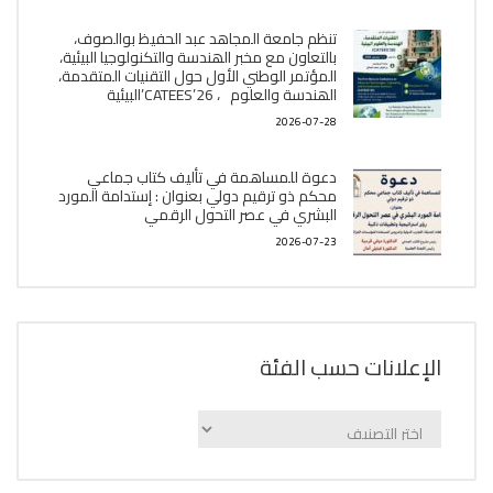
تنظم جامعة المجاهد عبد الحفيظ بوالصوف،
بالتعاون مع مخبر الھندسة والتكنولوجيا البیئیة،
المؤتمر الوطني الأول حول التقنيات المتقدمة،
الھندسة والعلوم ، CATEES’26’البیئية
2026-07-28
دعوة للمساهمة في تأليف كتاب جماعي
محكم ذو ترقيم دولي بعنوان : إستدامة المورد
البشري في عصر التحول الرقمي
2026-07-23
الإعلانات حسب الفئة
الإعلانات
حسب
الفئة