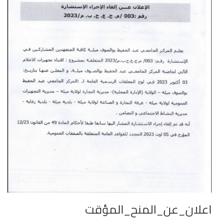
اعلان_عن_المنح_المؤقت