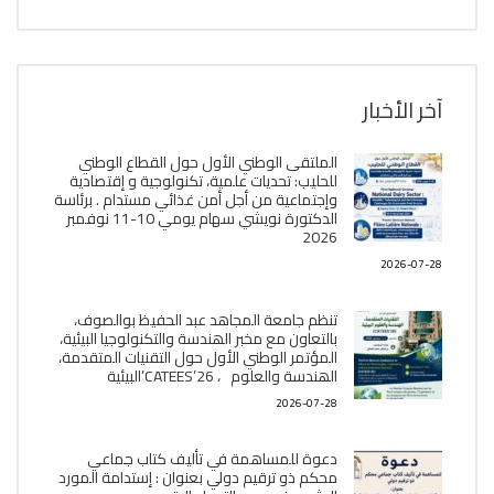
آخر الأخبار
الملتقى الوطني الأول حول القطاع الوطني
للحليب: تحديات علمية، تكنولوجية و إقتصادية
وإجتماعية من أجل أمن غذائي مستدام . برئاسة
الدكتورة نويشي سهام يومي 10-11 نوفمبر
2026
2026-07-28
تنظم جامعة المجاهد عبد الحفيظ بوالصوف،
بالتعاون مع مخبر الھندسة والتكنولوجيا البیئیة،
المؤتمر الوطني الأول حول التقنيات المتقدمة،
الھندسة والعلوم ، CATEES’26’البیئية
2026-07-28
دعوة للمساهمة في تأليف كتاب جماعي
محكم ذو ترقيم دولي بعنوان : إستدامة المورد