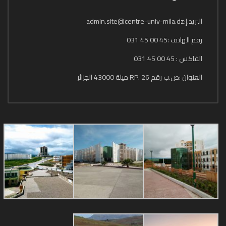
البريد.إ:admin.site@centre-univ-mila.dz
رقم الهاتف :45 00 45 031
الفاكس : 45 00 45 031
العنوان :ص.ب رقم 26 .RP ميلة 43000 الجزائر