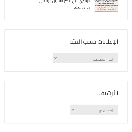
البشري في عصر التحول الرقمي
2026-07-23
الإعلانات حسب الفئة
الإعلانات
حسب
الفئة
اﻷرشيف
اﻷرشيف