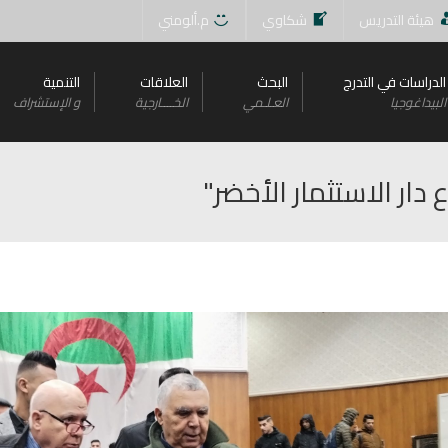
هيئة التدريس
شكاوي
م.ألومني
الدراسات في التدرج
البحث
العلاقات
التنمية
البيداغوجيا
العـلـمي
الخــــارجية
و اﻹستشراف
دار الاستثمار الأخضر"