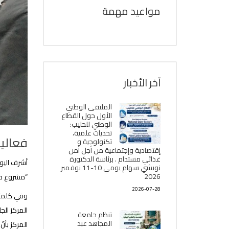
مواعيد مهمة
آخر الأخبار
الملتقى الوطني
الأول حول القطاع
الوطني للحليب:
تحديات علمية،
فعاليا
تكنولوجية و
إقتصادية وإجتماعية من أجل أمن
غذائي مستدام . برئاسة الدكتورة
نويشي سهام يومي 10-11 نوفمبر
2026
“مشروع دار
2026-07-28
وفي كلمته
المركز ال
تنظم جامعة
المجاهد عبد
المركز بأن