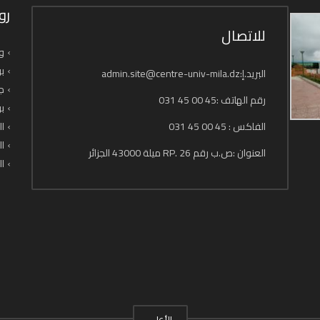
رو
للاتصال
وز
بو
البريد.إ:admin.site@centre-univ-mila.dz
جا
رقم الهاتف :45 00 45 031
بو
الفاكس : 45 00 45 031
ال
ال
العنوان :ص.ب رقم 26 .RP ميلة 43000 الجزائر
ال
الأعلى