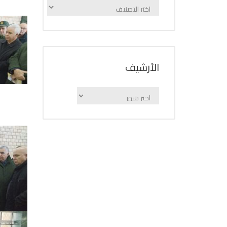
الإعلانات
حسب
الفئة
اﻷرشيف
اﻷرشيف