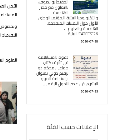
الحفيظ بوالصوف،
الأمن الغ
بالتعاون مع مخبر
الھندسة
المستدامة
والتكنولوجيا البیئیة، المؤتمر الوطني
الأول حول التقنيات المتقدمة،
وبخصوص دو
الھندسة والعلوم ،
CATEES’26’البیئية
الاقتصاد ا
2026-07-28
دعوة للمساهمة
العلوم البي
في تأليف كتاب
جماعي محكم ذو
ترقيم دولي بعنوان
: إستدامة المورد
البشري في عصر التحول الرقمي
2026-07-23
الإعلانات حسب الفئة