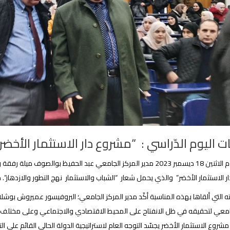
ت اليوم الدّراسي : “مشروع دار الاستثمار الأخضر
أشرف اليوم الاثنين 18 ديسمبر 2023 مدير المركز الجامعي عبد الحفيظ بوا
 الاستثمار الأخضر” والذي يحمل شعار “الشباب والاستثمار نهج التطور والازدهار”.
 التي ألقاها بهذه المناسبة أكّد مدير المركز الجامعي؛ البروفيسور عميروش بوشل
جامعي لتحقيقه في ظل الانفتاح على المحيط الاقتصادي والاجتماعي وعلى مختلف ا
ّ مشروع الاستثمار الأخضر يجسّد التوجه العام لاستراتيجية الدولة الحالي القائم عل