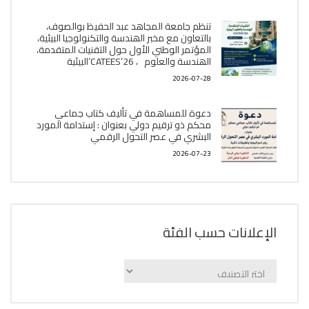
تنظم جامعة المجاهد عبد الحفيظ بوالصوف،
بالتعاون مع مخبر الھندسة والتكنولوجيا البیئیة،
المؤتمر الوطني الأول حول التقنيات المتقدمة،
الھندسة والعلوم ، CATEES’26’البیئية
2026-07-28
دعوة للمساهمة في تأليف كتاب جماعي
محكم ذو ترقيم دولي بعنوان : إستدامة المورد
البشري في عصر التحول الرقمي
2026-07-23
الإعلانات حسب الفئة
الإعلانات
حسب
الفئة