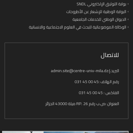
بوابة التوثيق الإلكتروني SNDL
البوابة الوطنية للإشعار عن الأطروحات
الديوان الوطني للخدمات الجامعية
الوكالة الموضوعاتية للبحث في العلوم الاجتماعية والانسانية
للاتصال
البريد.إ:admin.site@centre-univ-mila.dz
رقم الهاتف :45 00 45 031
الفاكس : 45 00 45 031
العنوان :ص.ب رقم 26 .RP ميلة 43000 الجزائر