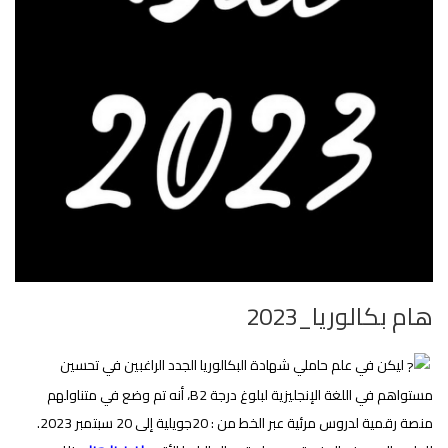
هام بكالوريا_2023
ليكن في علم حاملي شهادة البكالوريا الجدد الراغبين في تحسين
مستواهم في اللغة الإنجليزية لبلوغ درجة B2، أنه تم وضع في متناولهم
منصة رقمية لدروس مرئية عبر الخط من : 20جويلية إلى 20 سبتمبر 2023.