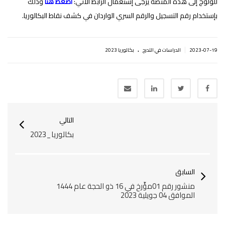
للولوج إلى هذه المنصة يرجى إستعمال الرابط الأتي:
اضغظ هنا
وذلك
بإستخدام رقم التسجيل والرقم السري الواردان في كشف نقاط البكالوريا.
.
|
2023-07-19
الدراسات في التدرج
بكالوريا 2023
التالي
بكالوريا_2023
السابق
منشور رقم 01مؤّرخ في 16 ذو الحجة عام 1444
الموافق 04 جويلية 2023