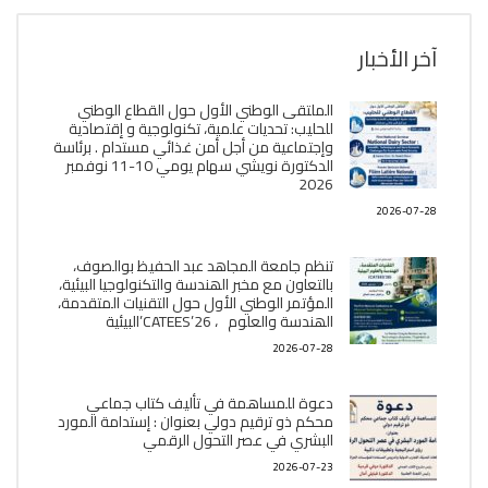
آخر الأخبار
الملتقى الوطني الأول حول القطاع الوطني
للحليب: تحديات علمية، تكنولوجية و إقتصادية
وإجتماعية من أجل أمن غذائي مستدام . برئاسة
الدكتورة نويشي سهام يومي 10-11 نوفمبر
2026
2026-07-28
تنظم جامعة المجاهد عبد الحفيظ بوالصوف،
بالتعاون مع مخبر الھندسة والتكنولوجيا البیئیة،
المؤتمر الوطني الأول حول التقنيات المتقدمة،
الھندسة والعلوم ، CATEES’26’البیئية
2026-07-28
دعوة للمساهمة في تأليف كتاب جماعي
محكم ذو ترقيم دولي بعنوان : إستدامة المورد
البشري في عصر التحول الرقمي
2026-07-23