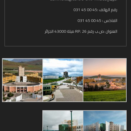
رقم الهاتف :45 00 45 031
الفاكس : 45 00 45 031
العنوان :ص.ب رقم 26 .RP ميلة 43000 الجزائر