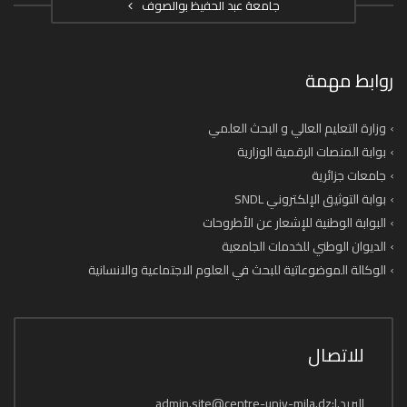
جامعة عبد الحفيظ بوالصوف
روابط مهمة
وزارة التعليم العالي و البحث العلمي
بوابة المنصات الرقمية الوزارية
جامعات جزائرية
بوابة التوثيق الإلكتروني SNDL
البوابة الوطنية للإشعار عن الأطروحات
الديوان الوطني للخدمات الجامعية
الوكالة الموضوعاتية للبحث في العلوم الاجتماعية والانسانية
للاتصال
البريد.إ:admin.site@centre-univ-mila.dz