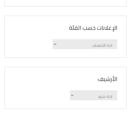
الإعلانات حسب الفئة
الإعلانات
حسب
الفئة
اﻷرشيف
اﻷرشيف