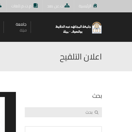
الرئيسية
ت.عن بعد
م.ت.م.للغات
جامعة
ميلة
اعلان التلقيح
بحث