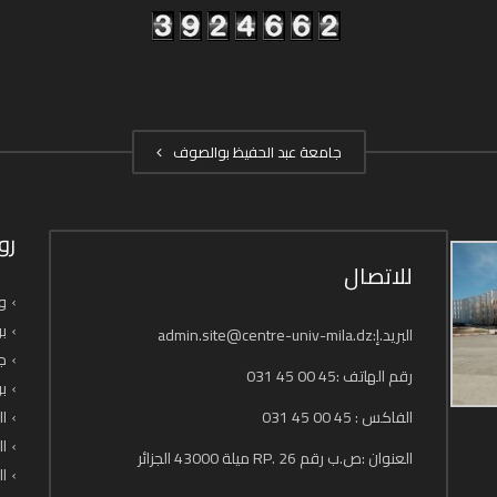
جامعة عبد الحفيظ بوالصوف
رو
للاتصال
وز
بو
البريد.إ:admin.site@centre-univ-mila.dz
جا
رقم الهاتف :45 00 45 031
بو
الفاكس : 45 00 45 031
ال
ال
العنوان :ص.ب رقم 26 .RP ميلة 43000 الجزائر
ال