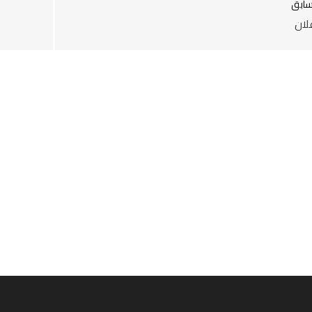
سابق
لان