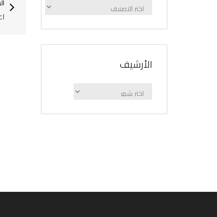
ال
الإعلانات
اع
حسب
الفئة
اﻷرشيف
اﻷرشيف