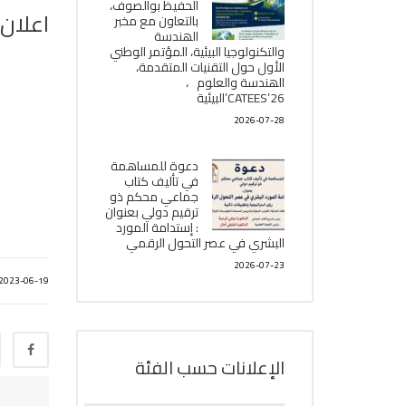
الحفيظ بوالصوف،
اعلان 
بالتعاون مع مخبر
الھندسة
والتكنولوجيا البیئیة، المؤتمر الوطني
الأول حول التقنيات المتقدمة،
الھندسة والعلوم ،
CATEES’26’البیئية
2026-07-28
دعوة للمساهمة
في تأليف كتاب
جماعي محكم ذو
ترقيم دولي بعنوان
: إستدامة المورد
البشري في عصر التحول الرقمي
2026-07-23
2023-06-19
الإعلانات حسب الفئة