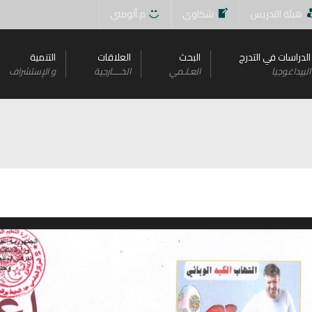
هيئة التدريس
شكاوي
م.ألومني
الدراسات في التدرج
البحث
العلاقات
التنمية
البيداغوجيا
العـلـمي
الخــــارجية
و اﻹستشراف