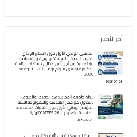
آخر الأخبار
الملتقى الوطني الأول حول القطاع الوطني
للحليب: تحديات علمية، تكنولوجية و إقتصادية
وإجتماعية من أجل أمن غذائي مستدام . برئاسة
الدكتورة نويشي سهام يومي 10-11 نوفمبر
2026
2026-07-28
تنظم جامعة المجاهد عبد الحفيظ بوالصوف،
بالتعاون مع مخبر الھندسة والتكنولوجيا البیئیة،
المؤتمر الوطني الأول حول التقنيات المتقدمة،
الھندسة والعلوم ، CATEES’26’البیئية
2026-07-28
دعوة للمساهمة في تأليف كتاب جماعي