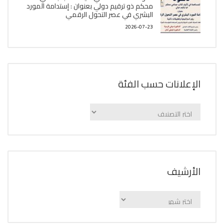
محكم ذو ترقيم دولي بعنوان : إستدامة المورد
البشري في عصر التحول الرقمي
2026-07-23
الإعلانات حسب الفئة
الإعلانات
حسب
الفئة
اﻷرشيف
اﻷرشيف