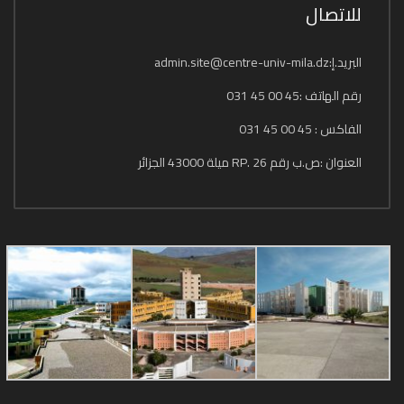
للاتصال
البريد.إ:admin.site@centre-univ-mila.dz
رقم الهاتف :45 00 45 031
الفاكس : 45 00 45 031
العنوان :ص.ب رقم 26 .RP ميلة 43000 الجزائر