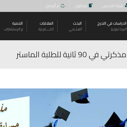
هيئة التدريس
شكاوي
م.ألومني
الدراسات في التدرج
البحث
العلاقات
التنمية
البيداغوجيا
العـلـمي
الخــــارجية
و اﻹستشراف
ية للطلبة الماستر