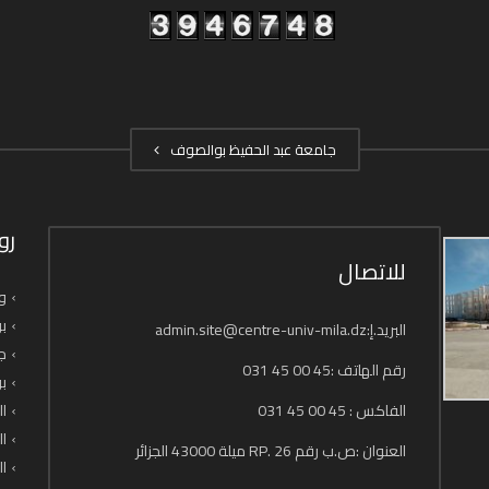
جامعة عبد الحفيظ بوالصوف
رو
للاتصال
وز
بو
البريد.إ:admin.site@centre-univ-mila.dz
جا
رقم الهاتف :45 00 45 031
بو
الفاكس : 45 00 45 031
ال
ال
العنوان :ص.ب رقم 26 .RP ميلة 43000 الجزائر
ال