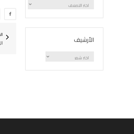
الإعلانات
حسب
الفئة
ال
اﻷرشيف
ال
اﻷرشيف