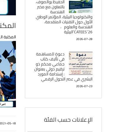
الحفيظ بوالصوف،
بالتعاون مع مخبر
الھندسة
والتكنولوجيا البیئیة، المؤتمر الوطني
الأول حول التقنيات المتقدمة،
المكتبة 
الھندسة والعلوم ،
CATEES’26’البیئية
المكتبة المركزية تنظم مسابق
2026-07-28
دعوة للمساهمة
في تأليف كتاب
جماعي محكم ذو
ترقيم دولي بعنوان
: إستدامة المورد
البشري في عصر التحول الرقمي
2026-07-23
الإعلانات حسب الفئة
2021-05-18