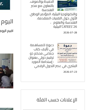
الحفيظ بوالصوف،
بالتعاون مع مخبر
الھندسة
والتكنولوجيا البیئیة، المؤتمر الوطني
الأول حول التقنيات المتقدمة،
اليوم 
الھندسة والعلوم ،
CATEES’26’البیئية
اقيم اليوم
2026-07-28
دعوة للمساهمة
في تأليف كتاب
جماعي محكم ذو
ترقيم دولي بعنوان
: إستدامة المورد
البشري في عصر التحول الرقمي
2026-07-23
الإعلانات حسب الفئة