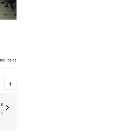
2021-05-09
ال
دع