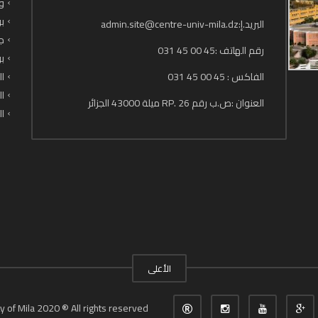
وز
بو
البريد.إ:admin.site@centre-univ-mila.dz
جا
رقم الهاتف :45 00 45 031
بو
الفاكس : 45 00 45 031
ال
ال
العنوان :ص.ب رقم 26 .RP ميلة 43000 الجزائر
ال
الأعلى
y of Mila 2020 ® All rights reserved