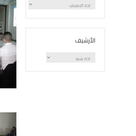
الإعلانات
حسب
الفئة
اﻷرشيف
اﻷرشيف