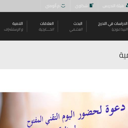
هيئة التدريس
شكاوي
م.ألومني
الدراسات في التدرج
البحث
العلاقات
التنمية
البيداغوجيا
العـلـمي
الخــــارجية
و اﻹستشراف
ية