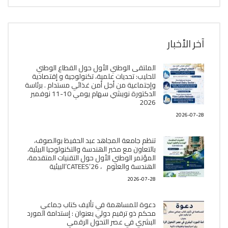
آخر الأخبار
الملتقى الوطني الأول حول القطاع الوطني
للحليب: تحديات علمية، تكنولوجية و إقتصادية
وإجتماعية من أجل أمن غذائي مستدام . برئاسة
الدكتورة نويشي سهام يومي 10-11 نوفمبر
2026
2026-07-28
تنظم جامعة المجاهد عبد الحفيظ بوالصوف،
بالتعاون مع مخبر الھندسة والتكنولوجيا البیئیة،
المؤتمر الوطني الأول حول التقنيات المتقدمة،
الھندسة والعلوم ، CATEES’26’البیئية
2026-07-28
دعوة للمساهمة في تأليف كتاب جماعي
محكم ذو ترقيم دولي بعنوان : إستدامة المورد
البشري في عصر التحول الرقمي