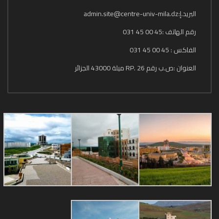
البريد.إ:admin.site@centre-univ-mila.dz
رقم الهاتف :45 00 45 031
الفاكس : 45 00 45 031
العنوان :ص.ب رقم 26 .RP ميلة 43000 الجزائر