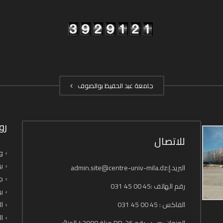
جامعة عبد الحفيظ بوالصوف
رو
للاتصال
وز
بو
البريد.إ:admin.site@centre-univ-mila.dz
جا
رقم الهاتف :45 00 45 031
بو
الفاكس : 45 00 45 031
ال
ال