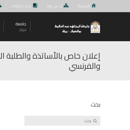
الرئيسية
ت.عن بعد
م.ت.م.للغات
جامعة
ميلة
إعلان خاص بالأساتذة والطلبة ال
والفرنسي
بحث