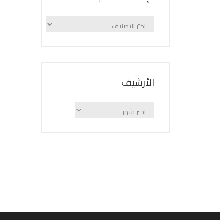
الإعلانات
حسب
الفئة
اﻷرشيف
اﻷرشيف