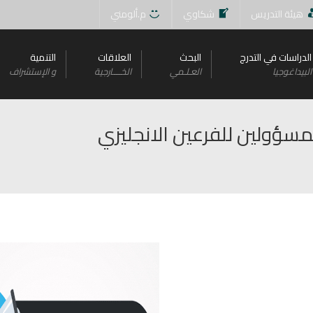
هيئة التدريس
شكاوي
م.ألومني
الدراسات في التدرج
البحث
العلاقات
التنمية
البيداغوجيا
العـلـمي
الخــــارجية
و اﻹستشراف
مسؤولين للفرعين الانجليزي