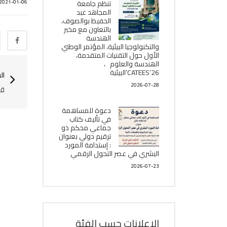
تنظم جامعة
2021-01-06
المجاهد عبد
الحفيظ بوالصوف،
بالتعاون مع مخبر
الھندسة
والتكنولوجيا البیئیة، المؤتمر الوطني
الأول حول التقنيات المتقدمة،
الھندسة والعلوم ،
CATEES’26’البیئية
ال
2026-07-28
قا
دعوة للمساهمة
في تأليف كتاب
جماعي محكم ذو
ترقيم دولي بعنوان
: إستدامة المورد
البشري في عصر التحول الرقمي
2026-07-23
الإعلانات حسب الفئة