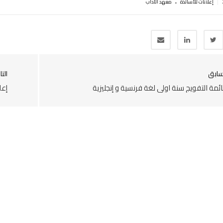
.
|
إعلانات للأساتذة
معهد الآداب
سابق
التا
ئمة التفويج سنة اولى لغة فرنسية و إنجليزية
إعلا