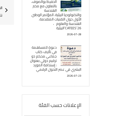
الحفيظ بوالصوف،
بالتعاون مع مخبر
ال
الھندسة
والتكنولوجيا البیئیة، المؤتمر الوطني
نت
الأول حول التقنيات المتقدمة،
الھندسة والعلوم ،
CATEES’26’البیئية
2026-07-28
دعوة للمساهمة
في تأليف كتاب
جماعي محكم ذو
ترقيم دولي بعنوان
: إستدامة المورد
البشري في عصر التحول الرقمي
2026-07-23
الإعلانات حسب الفئة