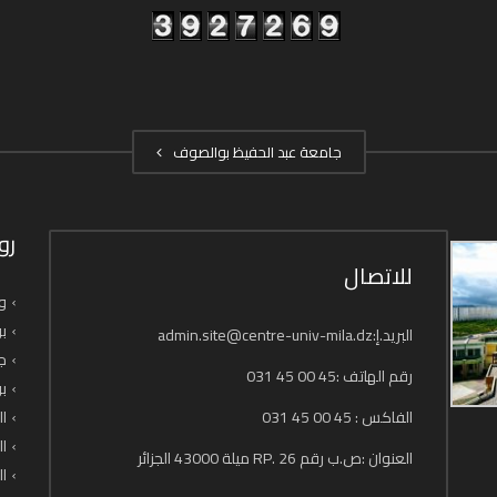
جامعة عبد الحفيظ بوالصوف
رو
للاتصال
وز
بو
البريد.إ:admin.site@centre-univ-mila.dz
جا
رقم الهاتف :45 00 45 031
بو
الفاكس : 45 00 45 031
ال
ال
العنوان :ص.ب رقم 26 .RP ميلة 43000 الجزائر
ال