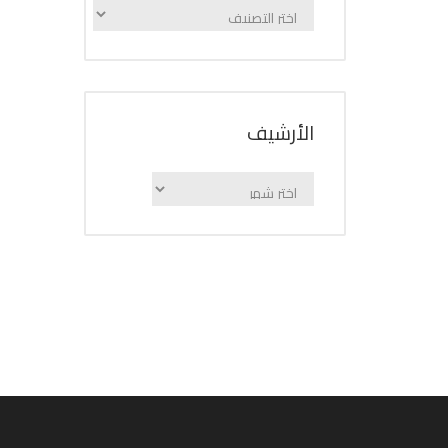
الإعلانات
حسب
الفئة
اﻷرشيف
اﻷرشيف