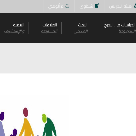
هيئة التدريس
شكاوي
م.ألومني
الدراسات في التدرج
البحث
العلاقات
التنمية
البيداغوجيا
العـلـمي
الخــــارجية
و اﻹستشراف