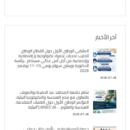
آخر الأخبار
الملتقى الوطني الأول حول القطاع الوطني
للحليب: تحديات علمية، تكنولوجية و إقتصادية
وإجتماعية من أجل أمن غذائي مستدام . برئاسة
الدكتورة نويشي سهام يومي 10-11 نوفمبر
2026
2026-07-28
تنظم جامعة المجاهد عبد الحفيظ بوالصوف،
بالتعاون مع مخبر الھندسة والتكنولوجيا البیئیة،
المؤتمر الوطني الأول حول التقنيات المتقدمة،
الھندسة والعلوم ، CATEES’26’البیئية
2026-07-28
دعوة للمساهمة في تأليف كتاب جماعي