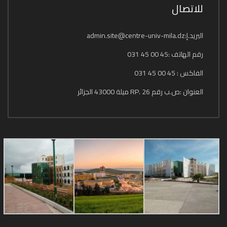
للاتصال
البريد.إ:admin.site@centre-univ-mila.dz
رقم الهاتف :45 00 45 031
الفاكس : 45 00 45 031
العنوان :ص.ب رقم 26 .RP ميلة 43000 الجزائر