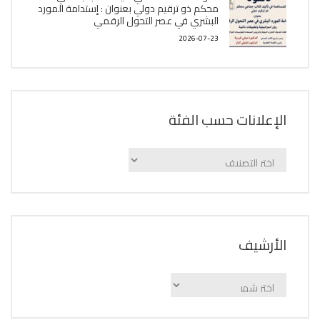
محكم ذو ترقيم دولي بعنوان : إستدامة المورد
البشري في عصر التحول الرقمي
2026-07-23
الإعلانات حسب الفئة
الإعلانات
حسب
الفئة
اﻷرشيف
اﻷرشيف