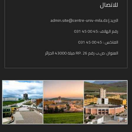
للاتصال
البريد.إ:admin.site@centre-univ-mila.dz
رقم الهاتف :45 00 45 031
الفاكس : 45 00 45 031
العنوان :ص.ب رقم 26 .RP ميلة 43000 الجزائر