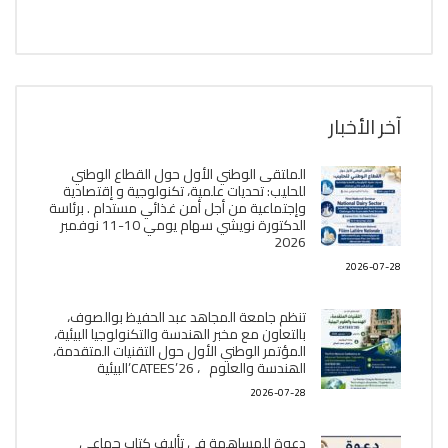
آخر الأخبار
الملتقى الوطني الأول حول القطاع الوطني
للحليب: تحديات علمية، تكنولوجية و إقتصادية
وإجتماعية من أجل أمن غذائي مستدام . برئاسة
الدكتورة نويشي سهام يومي 10-11 نوفمبر
2026
2026-07-28
تنظم جامعة المجاهد عبد الحفيظ بوالصوف،
بالتعاون مع مخبر الھندسة والتكنولوجيا البیئیة،
المؤتمر الوطني الأول حول التقنيات المتقدمة،
الھندسة والعلوم ، CATEES’26’البیئية
2026-07-28
دعوة للمساهمة في تأليف كتاب جماعي