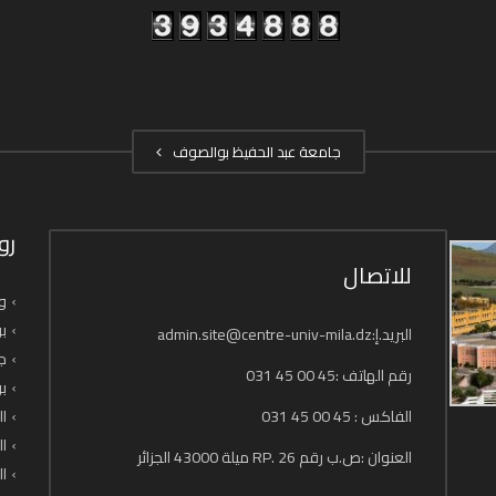
جامعة عبد الحفيظ بوالصوف
رو
للاتصال
وز
بو
البريد.إ:admin.site@centre-univ-mila.dz
جا
رقم الهاتف :45 00 45 031
بو
الفاكس : 45 00 45 031
ال
ال
العنوان :ص.ب رقم 26 .RP ميلة 43000 الجزائر
ال