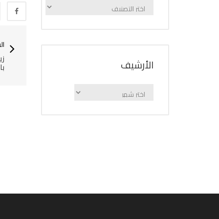
الإعلانات
حسب
الفئة
ال
زي
اﻷرشيف
با
اﻷرشيف