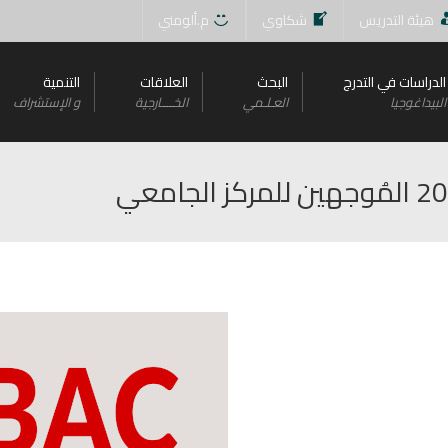
هيئة التدريس
شكاوي
م.ألومني
الدراسات في التدرج
البحث
العلاقات
التنمية
البيداغوجيا
العـلـمي
الخــــارجية
و اﻹستشراف