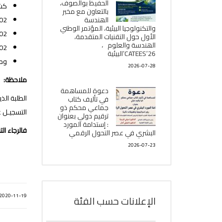
الحفيظ بوالصوف،
كشف
بالتعاون مع مخبر
الھندسة
02 نُسخ طبق الأصل من كشف نقاط البكا
والتكنولوجيا البیئیة، المؤتمر الوطني
02 صور شمسية حديثة(مُدّون خلفها الاسم و
الأول حول التقنيات المتقدمة،
الھندسة والعلوم ،
02 شهادات ميلا
CATEES’26’البیئية
وص
2026-07-28
ملاحظة:
دعوة للمساهمة
الطلبة الذين قاموا
في تأليف كتاب
جماعي محكم ذو
التسجيـل 
ترقيم دولي بعنوان
: إستدامة المورد
فالرجاء ال
البشري في عصر التحول الرقمي
2026-07-23
2020-11-19
الإعلانات حسب الفئة