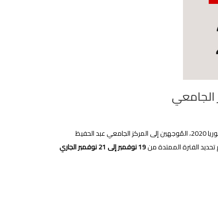
تنهي إدارة المركز الجامعي عبد الحفيظ بوالصوف-ميلة، إلى علم الطلبة الجدد حاملي بكالوريا 2020، المُوجهين إلى المركز الجامعي عبد الحفيظ
 تحديد الفترة الممتدة من
19 نوفمبر إلى 21 نوفمبر الجاري