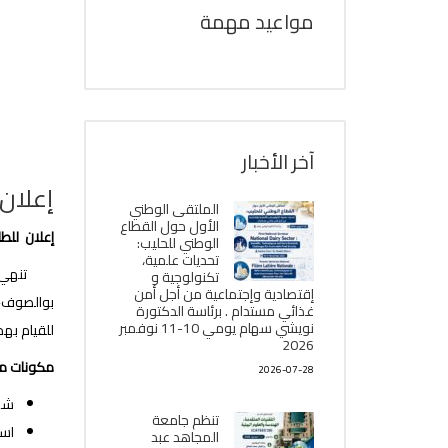
مواعيد مهمة
آخر الأخبار
إعلان للطلب
الملتقى الوطني
الأول حول القطاع
إعلان للطلبة
الوطني للحليب:
تحديات علمية،
تكنولوجية و
إقتصادية وإجتماعية من أجل أمن
بوالصوف- 
غذائي مستدام . برئاسة الدكتورة
نويشي سهام يومي 10-11 نوفمبر
للقيام بهذ
2026
مك
2026-07-28
شه
تنظم جامعة
است
المجاهد عبد