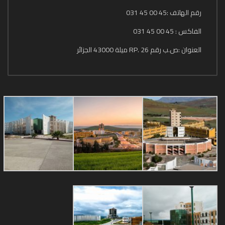
رقم الهاتف :45 00 45 031
الفاكس : 45 00 45 031
العنوان :ص.ب رقم 26 .RP ميلة 43000 الجزائر