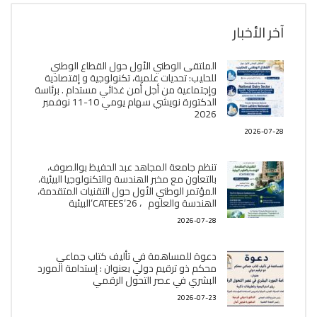
آخر الأخبار
الملتقى الوطني الأول حول القطاع الوطني
للحليب: تحديات علمية، تكنولوجية و إقتصادية
وإجتماعية من أجل أمن غذائي مستدام . برئاسة
الدكتورة نويشي سهام يومي 10-11 نوفمبر
2026
2026-07-28
تنظم جامعة المجاهد عبد الحفيظ بوالصوف،
بالتعاون مع مخبر الھندسة والتكنولوجيا البیئیة،
المؤتمر الوطني الأول حول التقنيات المتقدمة،
الھندسة والعلوم ، CATEES’26’البیئية
2026-07-28
دعوة للمساهمة في تأليف كتاب جماعي
محكم ذو ترقيم دولي بعنوان : إستدامة المورد
البشري في عصر التحول الرقمي
2026-07-23