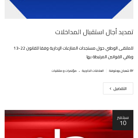
تمديد أجال استقبال المداخلات
للملتقى الوطني حول مستجدات المنازعات الإدارية وفقا للقانون 22-13
وباقي القوانين المرتبطة بها‎‎
.
|
BY شعبان بوحلوفة
العلاقات الخارجية
مؤتمرات و ملتقيات
التفصيل
سبتمبر
10