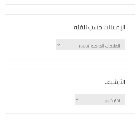
الإعلانات حسب الفئة
الإعلانات
حسب
الفئة
اﻷرشيف
اﻷرشيف