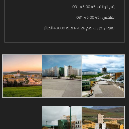
رقم الهاتف :45 00 45 031
الفاكس : 45 00 45 031
العنوان :ص.ب رقم 26 .RP ميلة 43000 الجزائر