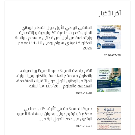
آخر الأخبار
الملتقى الوطني الأول حول القطاع الوطني
للحليب: تحديات علمية، تكنولوجية و إقتصادية
وإجتماعية من أجل أمن غذائي مستدام . برئاسة
الدكتورة نويشي سهام يومي 10-11 نوفمبر
2026
2026-07-28
تنظم جامعة المجاهد عبد الحفيظ بوالصوف،
بالتعاون مع مخبر الھندسة والتكنولوجيا البیئیة،
المؤتمر الوطني الأول حول التقنيات المتقدمة،
الھندسة والعلوم ، CATEES’26’البیئية
2026-07-28
دعوة للمساهمة في تأليف كتاب جماعي
محكم ذو ترقيم دولي بعنوان : إستدامة المورد
البشري في عصر التحول الرقمي
2026-07-23