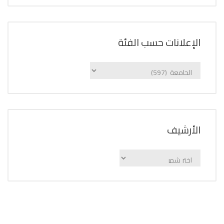
الإعلانات حسب الفئة
الإعلانات
حسب
الفئة
اﻷرشيف
اﻷرشيف