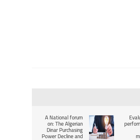
A National forum
Eval
on: The Algerian
perfor
Dinar Purchasing
Power Decline and
m