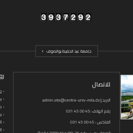
جامعة عبد الحفيظ بوالصوف
رو
للاتصال
وز
بو
البريد.إ:admin.site@centre-univ-mila.dz
جا
رقم الهاتف :45 00 45 031
بو
الفاكس : 45 00 45 031
ال
ال