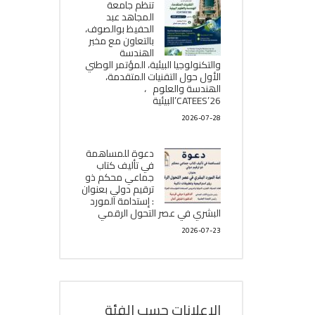
تنظم جامعة
المجاهد عبد
الحفيظ بوالصوف،
بالتعاون مع مخبر
الھندسة
والتكنولوجيا البیئیة، المؤتمر الوطني
الأول حول التقنيات المتقدمة،
الھندسة والعلوم ،
CATEES’26’البیئية
2026-07-28
دعوة للمساهمة
في تأليف كتاب
جماعي محكم ذو
ترقيم دولي بعنوان
: إستدامة المورد
البشري في عصر التحول الرقمي
2026-07-23
الإعلانات حسب الفئة