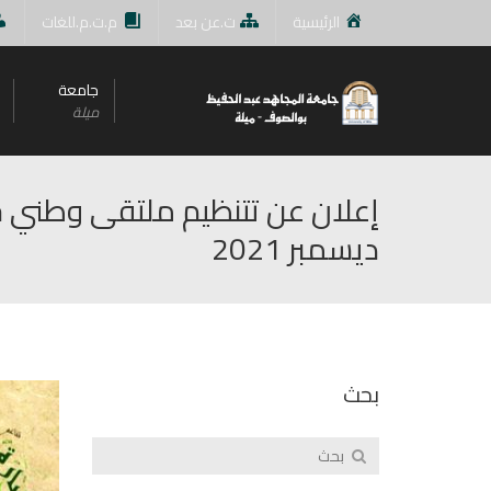
الرئيسية
ت.عن بعد
م.ت.م.للغات
جامعة
ميلة
ديسمبر 2021
بحث