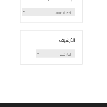
الإعلانات
حسب
الفئة
اﻷرشيف
اﻷرشيف