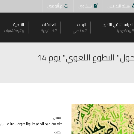
هيئة التدريس
شكاوي
م.ألومني
الدراسات في التدرج
البحث
العلاقات
التنمية
البيداغوجيا
العـلـمي
الخــــارجية
و اﻹستشراف
إعلان عن تتنظيم ملتقى وطني حول" التطوع اللغوي" يوم 14
العنوان
جامعة عبد الحفيظ بوالصوف ميلة
عرض 
الفئات