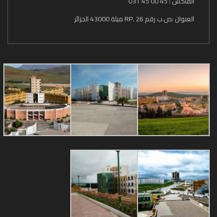
الفاكس : 45 00 45 031
العنوان :ص.ب رقم 26 .RP ميلة 43000 الجزائر