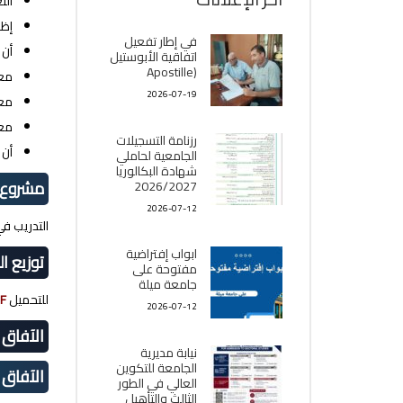
الت
إظه
في إطار تفعيل
أن 
اتفاقية الأبوستيل
(Apostille
مع
2026-07-19
معر
معر
رزنامة التسجيلات
أن 
الجامعية لحاملي
شهادة البكالوريا
مشروع ن
2026/2027
2026-07-12
التدريب ف
ابواب إفتراضية
توزيع ا
مفتوحة على
جامعة ميلة
للتحميل
F
2026-07-12
الآفاق 
نيابة مديرية
الجامعة للتكوين
الآفاق 
العالي في الطور
الثالث والتأهيل