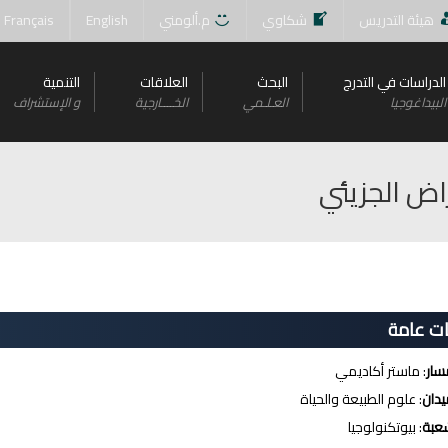
هيئة التدريس
شكاوي
م.ألومني
English
Français
الدراسات في التدرج
البحث
العلاقات
التنمية
البيداغوجيا
العـلـمي
الخــــارجية
و اﻹستشراف
اض الجزيئي
ت عامة
سار
: ماستر أكاديمي
يدان
: علوم الطبيعة والحياة
عبة
: بيوتكنولوجيا