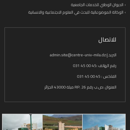
الديوان الوطني للخدمات الجامعية
الوكالة الموضوعاتية للبحث في العلوم الاجتماعية والانسانية
للاتصال
البريد.إ:admin.site@centre-univ-mila.dz
رقم الهاتف :45 00 45 031
الفاكس : 45 00 45 031
العنوان :ص.ب رقم 26 .RP ميلة 43000 الجزائر