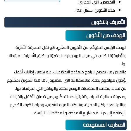
التّخصص
: الرّي الحضريّ.
مدّة التّكوين
: سنتان (02).
التّعريف بالتكوين
الهدف من التّكوين
الهدف الرئيس المتوقّع من التّكوين المعنيّ، هو نقل المعرفة النّظرية
والتّطبيقيّة للطّلاب في مجال الهيدروليك الحضريّة والطّرق التّحليلية المرتبطة
بها.
فالغرض من تقديم البرامج متعدّدة التّخصّصات، هو تكوين إطارات أكفاء
يؤدّون مهامهم بدقة. فالاِسقلاليّة التي يعطيهم إيّاها هذا التّكوين تمكّنهم
من تحديد مختلف المخطّطات الهيدروليكيّة، والهياكل التي المرتبطة بها،
ومعرفة معالجة المياه وتنقيتها. كما تمكّنهم من ضمان التّكفل بالخزانات
وبنائها، مع هياكل الحماية، وشبكات المياه الشّروب، ومياه الصّرف الصّحيّ،
بالإضافة إلى دراسة مشاريع النمذجة، والمخطّطات االرئيسة..
المعارف المستهدفة