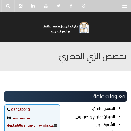
Menu
تخصص الرّي الحضريّ
معلومات عامة
المسار
: ماستر.
:
031450010
الميدان
: علوم وتكنولوجيا.
:
………………..
الشّعبة
: ري.
dept.st@centre-univ-mila.dz
: