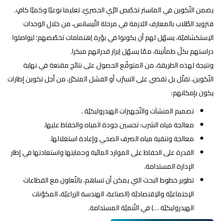
يضمن التّكوين في الماستر تخصّص الرّي الحضريّ، تعليما نوعيّا وكميّا كافٍ.
فتزويد الطّلاب بالمعارف اللازمة في مرحلة اللّيسانس، من خلال الوحدات
الاِستكشافيّة، يسهّل لهم أن يكونوا في بؤرة اِهتمامات تخصّصهم؛ ليواصلوا
دراستهم بكلّ طمأنينة، ممّا يسهّل اِبراز قدراتهم مبكرا.
ونتيجة لهذه الطريقة، من المتوقّع الحصول على نتائج مقنعة في نهاية
التّكوين، تقلّل بل تقضي على التسرّب أو الفشل المتكرّر، من أجل تكوين إطارات
يكون بإمكانهم:
تصميم المنشآت والتّجهيزات الهيدروليكيّة .
معالجة مياه الشرب: تحسين جودة المياه والحفاظ عليها.
معالجة وتنقية مياه الصرف الصحي وإعادة استغلالها.
القدرة على الحفاظ على الموارد المائية وحمايتها واستعادتها في إطار
الإدارة المستدامة.
تطوير خطوط البحث التي يمكن أن تساهم، بالتّعاون مع القطاعات
الاِجتماعيّة والاِقتصاديّة (الصناعة، الهندسة الزراعيّة، المكوّنات
الهيدروليكيّة …) في التّنميّة المستدامة.