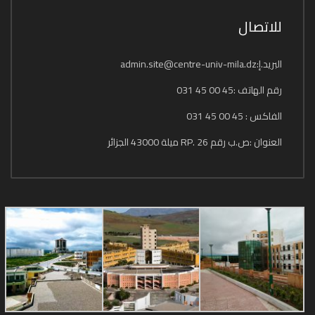
للاتصال
البريد.إ:admin.site@centre-univ-mila.dz
رقم الهاتف :45 00 45 031
الفاكس : 45 00 45 031
العنوان :ص.ب رقم 26 .RP ميلة 43000 الجزائر