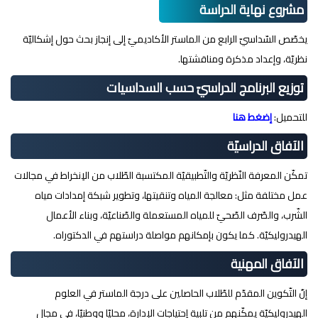
مشروع نهاية الدراسة
يخصّص السّداسيّ الرابع من الماستر الأكاديميّ إلى إنجاز بحث حول إشكاليّة
نظريّة، وإعداد مذكرة ومناقشتها.
توزيع البرنامج الدراسيّ حسب السداسيات
للتحميل:
إضغط هنا
الآفاق الدراسيّة
تمكّن المعرفة النّظريّة والتّطبيقيّة المكتسبة الطّلاب من الاِنخراط في مجالات
عمل مختلفة مثل: معالجة المياه وتنقيتها، وتطوير شبكة إمدادات مياه
الشّرب، والصّرف الصّحيّ للمياه المستعملة والصّناعيّة، وبناء الأعمال
الهيدروليكيّة. كما يكون بإمكانهم مواصلة دراستهم في الدكتوراه.
الآفاق المهنية
إنّ التّكوين المقدّم للطّلاب الحاصلين على درجة الماستر في العلوم
الهيدروليكيّة يمكّنهم من تلبية اِحتياجات الإدارة، محليّا ووطنيّا، في مجال