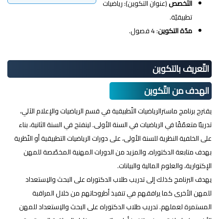
التّخصص
(عنوان التكوين): رياضيات
تطبيقيّة.
مدّة
التكوين
: 4 فصول.
التّعريف بالتكوين
الهدف من التّكوين
يقترح برنامج ماسترالرياضيات التّطبيقية في قسم الرياضيات والإعلام الآلي،
تدريبًا متعمّقًا في الرياضيات في السنة الأولى. لينفتح في السنة الثانية، بناء
على الخلفية النظرية للسنة الأولى، على دورات الرياضيات التطبيقية أو النّظرية
بهدف متابعة الدكتوراه، والمزيد من الدورات المهنية المخصّصة للمهن
الإكتوارية، والعلوم المالية والبيانات.
يهدف البرنامج كذلك إلى تدريب طلاب الدكتوراه على البحث والاِستعداد
للمهن الأخرى كما يرافقهم في تنفيذ أطروحاتهم من خلال المراقبة
المستمرة لعملهم. تدريب طلاب الدكتوراه على البحث والاِستعداد للمهن