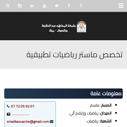
Menu
تخصص ماستر رياضيات تطبيقية
معلومات عامة
المسار
: ماستر.
:
07 92 05 72 07
الميدان
: رياضيات وإعلام ألي.
:
………………..
الشعبة
: رياضيات.
smailkaouache@gmail.com
: