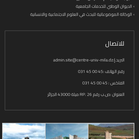
الديوان الوطني للخدمات الجامعية
الوكالة الموضوعاتية للبحث في العلوم الاجتماعية والانسانية
للاتصال
البريد.إ:admin.site@centre-univ-mila.dz
رقم الهاتف :45 00 45 031
الفاكس : 45 00 45 031
العنوان :ص.ب رقم 26 .RP ميلة 43000 الجزائر