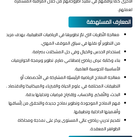
الأخرى كما يرافقهم في تنفيذ أطروحاتهم من خلال المراقبة المستمرة
لعملهم.
المعارف المستهدفة
معالجة النّظريات التي تمّ تطويرها في الرياضيات التطبيقية، بهدف مزيد
من التطوير أو نقلها في سياق الموقف المهني.
اِستخدام الحدس والخيال وفي حل المشكلات بصرامة.
بناء وكتابة عرض رياضيّ اِصطناعي صارم. تطوير وبرمجة الخوارزميات
الأساسية للحوسبة العلمية.
معالجة النماذج الرياضية الرئيسيّة المشاركة في التّخصصات أو
التطبيقات المختلفة في علوم الحياة والفيزياء والميكانيكا والاقتصاد .
البحث، والتّفكير، والحساب، واِقتراح فرضيات وتحليلها بدقة.
فهم النماذج الموجودة وتطوير نماذج جديدة والتحقق من اِتّساقها
وأهميتها الداخلية وتطبيقها.
تقديم تدريبٍ رياضيً عالي المستوى يركز على نمذجة ومحاكاة
الظواهر المعقدة.