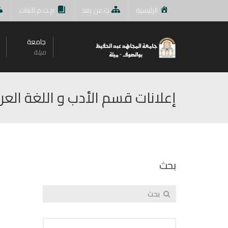
الرئيسية
ت.عن بعد
م.ت.م.للغات
جامعة
ميلة
إعلانات قسم اﻷدب و اللغة العرب
بحث