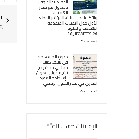
الحفيظ بوالصوف،
بالتعاون مع مخبر
الھندسة
ال
والتكنولوجيا البیئیة، المؤتمر الوطني
الأول حول التقنيات المتقدمة،
إع
الھندسة والعلوم ،
CATEES’26’البیئية
2026-07-28
دعوة للمساهمة
في تأليف كتاب
جماعي محكم ذو
ترقيم دولي بعنوان
: إستدامة المورد
البشري في عصر التحول الرقمي
2026-07-23
الإعلانات حسب الفئة