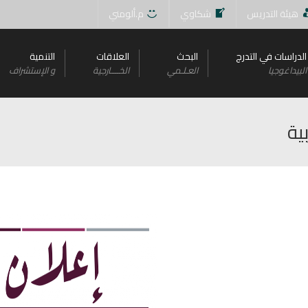
هيئة التدريس
شكاوي
م.ألومني
الدراسات في التدرج
البحث
العلاقات
التنمية
البيداغوجيا
العـلـمي
الخــــارجية
و اﻹستشراف
ية