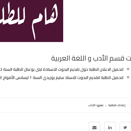
ت قسم اﻷدب و اللغة العربية
لتحميل الاعلان للطلبة حول تقديم البحوث للاستاذة لبنى بوعنان للطلبة السنة 2 دراسات ادبية فوج 07 و08:
لتحميل للطلبة لتقديم البحوث للاستاذ سليم بوزيدي السنة 1 ليسانس الأفواج 03+04 +05 +06 +12 +1 ماستر أدب قديم:
.
|
إعلانات للطلبة
معهد الآداب