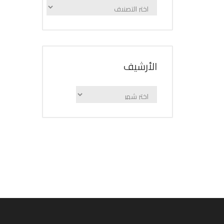
الإعلانات
حسب
الفئة
اﻷرشيف
اﻷرشيف