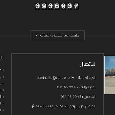
جامعة عبد الحفيظ بوالصوف
رو
للاتصال
وز
بو
البريد.إ:admin.site@centre-univ-mila.dz
جا
رقم الهاتف :45 00 45 031
بو
الفاكس : 45 00 45 031
ال
ال
العنوان :ص.ب رقم 26 .RP ميلة 43000 الجزائر
ال