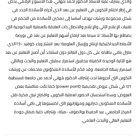
والذي يشرف عليه الأستاذ الدكتور أحمد بلهاني. هذا الأسبوع الرقمي يدخل
في إطار اختتام التكوين في التعليم عن بعد الذي أجراه الأساتذة الجدد في
شكل مجموعة ورشات تهدف أساسا إلى تمكين الأساتذة من التحكم في
تقنيات الإعلام الآلي والإعلام والاتصال ذات العلاقة بالعملية البيداغوجية التي
يضطلع بها الأستاذ؛ لا سيما بعد ارتفاع أسهم التعليم عن بعد في بورصة
الأنماط الديداكتيكية لإنتاج وإرسال العلومة؛ بعد انتشار وباء كوفيد -19الذي
مازال يلقي بظلاله على كل دول العالم دون استثناء؛ أين أصبح التعليم عن بعد
هو الآلية الوحيدة الكفيلة بتحقيق استمرار عمليتي التعليم والبحث وبالتالي
استمرار رسالة الجامعة. وقد قدّم الأساتذة المتكوّنون ملخصات عن ورشات
التكوين التي أنجزوها تحت إشراف الدكتور بلهاني أحمد من جامعة قسنطينة
01؛ في شكل عروض تقديمية (power point) كما تمّت مناقشة بعض
العروض؛ وسط استحسان الحضور لعملية التكوين. واقتراح تبني فكرة نقل
الأساتذة المتكونين خبراتهم ومهاراتهم التي اكتسبوها إلى باقي أساتذة
المركز الجامعي عبد الحفيظ بوالصوف -ميلة- بإشراف خلية ضمان جودة
التعليم العالي والبحث العلمي.