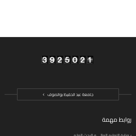
جامعة عبد الحفيظ بوالصوف
روابط مهمة
وزارة التعليم العالي و البحث العلمي
بوابة المنصات الرقمية الوزارية
جامعات جزائرية
بوابة التوثيق الإلكتروني SNDL
البوابة الوطنية للإشعار عن الأطروحات
الديوان الوطني للخدمات الجامعية
الوكالة الموضوعاتية للبحث في العلوم الاجتماعية والانسانية
للاتصال