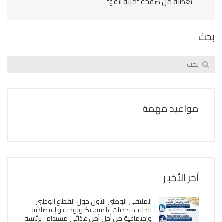
آخر الأخبار
الملتقى الوطني الأول حول القطاع الوطني
للحليب: تحديات علمية، تكنولوجية و إقتصادية
وإجتماعية من أجل أمن غذائي مستدام . برئاسة
الدكتورة نويشي سهام يومي 10-11 نوفمبر
2026
2026-07-28
تنظم جامعة المجاهد عبد الحفيظ بوالصوف،
بالتعاون مع مخبر الھندسة والتكنولوجيا البیئیة،
المؤتمر الوطني الأول حول التقنيات المتقدمة،
الھندسة والعلوم ، CATEES’26’البیئية
2026-07-28
دعوة للمساهمة في تأليف كتاب جماعي
محكم ذو ترقيم دولي بعنوان : إستدامة المورد