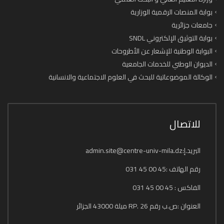
البريد.إ:admin.site@centre-univ-mila.dz
رقم الهاتف :45 00 45 031
الفاكس : 45 00 45 031
العنوان :ص.ب رقم 26 .RP ميلة 43000 الجزائر