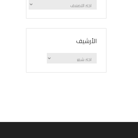
الإعلانات
حسب
الفئة
اﻷرشيف
اﻷرشيف