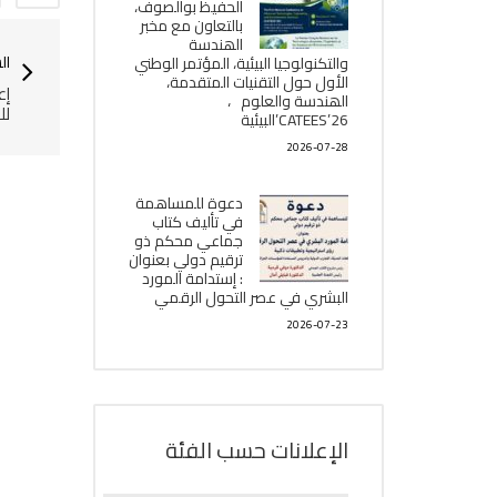
الحفيظ بوالصوف،
بالتعاون مع مخبر
الھندسة
ال
والتكنولوجيا البیئیة، المؤتمر الوطني
الأول حول التقنيات المتقدمة،
إع
الھندسة والعلوم ،
لل
CATEES’26’البیئية
2026-07-28
دعوة للمساهمة
في تأليف كتاب
جماعي محكم ذو
ترقيم دولي بعنوان
: إستدامة المورد
البشري في عصر التحول الرقمي
2026-07-23
الإعلانات حسب الفئة