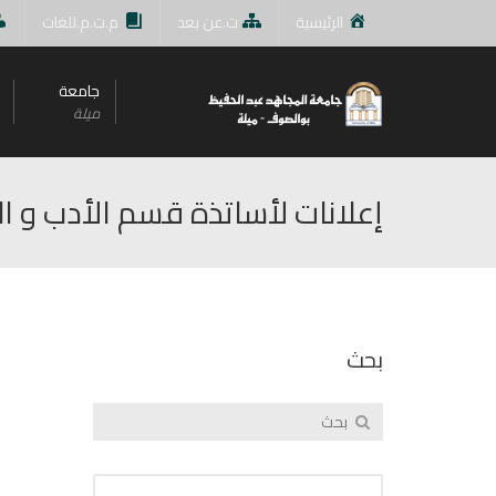
الرئيسية
ت.عن بعد
م.ت.م.للغات
جامعة
ميلة
إعلانات لأساتذة قسم الأدب و الل
بحث