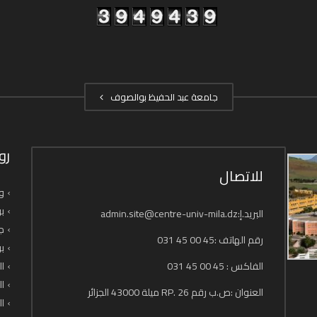
جامعة عبد الحفيظ بوالصوف
رو
للاتصال
وز
بو
البريد.إ:admin.site@centre-univ-mila.dz
جا
رقم الهاتف :45 00 45 031
بو
الفاكس : 45 00 45 031
ال
ال
العنوان :ص.ب رقم 26 .RP ميلة 43000 الجزائر
ال