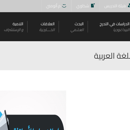
هيئة التدريس
شكاوي
م.ألومني
الدراسات في التدرج
البحث
العلاقات
التنمية
البيداغوجيا
العـلـمي
الخــــارجية
و اﻹستشراف
غة العربية