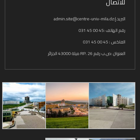
للاتصال
البريد.إ:admin.site@centre-univ-mila.dz
رقم الهاتف :45 00 45 031
الفاكس : 45 00 45 031
العنوان :ص.ب رقم 26 .RP ميلة 43000 الجزائر