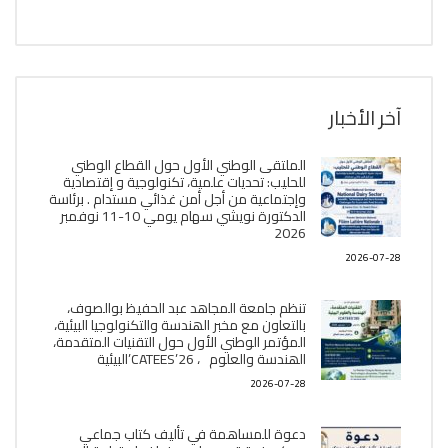
آخر الأخبار
الملتقى الوطني الأول حول القطاع الوطني
للحليب: تحديات علمية، تكنولوجية و إقتصادية
وإجتماعية من أجل أمن غذائي مستدام . برئاسة
الدكتورة نويشي سهام يومي 10-11 نوفمبر
2026
2026-07-28
تنظم جامعة المجاهد عبد الحفيظ بوالصوف،
بالتعاون مع مخبر الھندسة والتكنولوجيا البیئیة،
المؤتمر الوطني الأول حول التقنيات المتقدمة،
الھندسة والعلوم ، CATEES’26’البیئية
2026-07-28
دعوة للمساهمة في تأليف كتاب جماعي