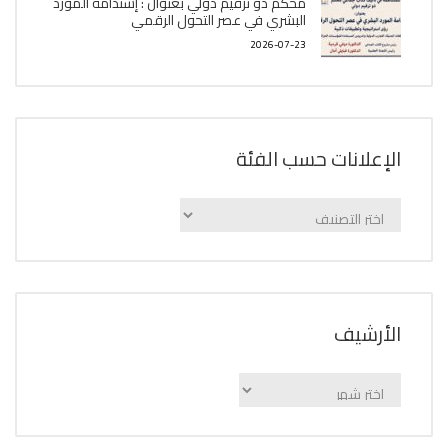
محكم ذو ترقيم دولي بعنوان : إستدامة المورد
البشري في عصر التحول الرقمي
2026-07-23
الإعلانات حسب الفئة
الإعلانات
حسب
الفئة
اﻷرشيف
اﻷرشيف