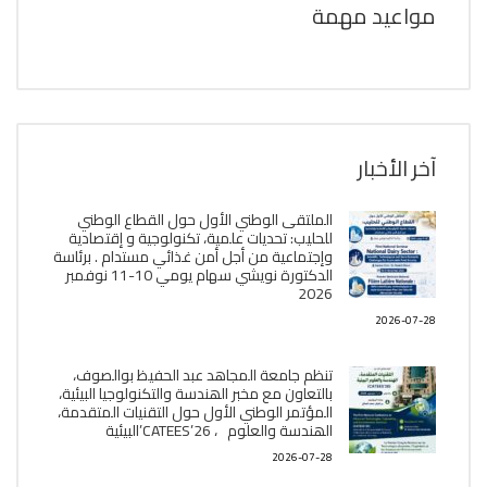
مواعيد مهمة
آخر الأخبار
الملتقى الوطني الأول حول القطاع الوطني
للحليب: تحديات علمية، تكنولوجية و إقتصادية
وإجتماعية من أجل أمن غذائي مستدام . برئاسة
الدكتورة نويشي سهام يومي 10-11 نوفمبر
2026
2026-07-28
تنظم جامعة المجاهد عبد الحفيظ بوالصوف،
بالتعاون مع مخبر الھندسة والتكنولوجيا البیئیة،
المؤتمر الوطني الأول حول التقنيات المتقدمة،
الھندسة والعلوم ، CATEES’26’البیئية
2026-07-28