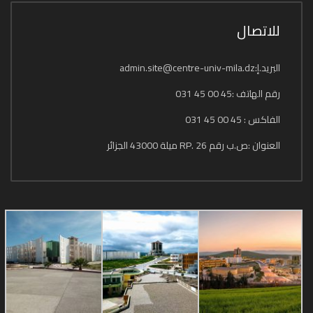
للاتصال
البريد.إ:admin.site@centre-univ-mila.dz
رقم الهاتف :45 00 45 031
الفاكس : 45 00 45 031
العنوان :ص.ب رقم 26 .RP ميلة 43000 الجزائر