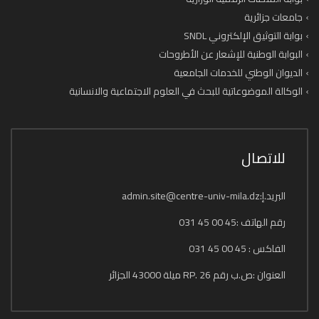
جامعات جزائرية
بوابة التوثيق الإلكتروني SNDL
البوابة الوطنية للإشعار عن الأطروحات
الديوان الوطني للخدمات الجامعية
الوكالة الموضوعاتية للبحث في العلوم الاجتماعية والانسانية
للاتصال
البريد.إ:admin.site@centre-univ-mila.dz
رقم الهاتف :45 00 45 031
الفاكس : 45 00 45 031
العنوان :ص.ب رقم 26 .RP ميلة 43000 الجزائر