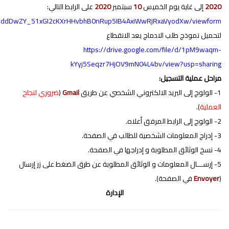
2020
إلى غاية يوم الخميس
10
سبتمبر
2020
على الرابط التالي:
pQLSddDwZY_51xGI2cKXrHHvbhB0nRup5IB4AxiWwRjRxaVyodXw/viewform
لتحميل نموذج طلب الادماج بعد الانقطاع
https://drive.google.com/file/d/1pM9waqm-
kYyj5Seqzr7HjOV9mN04L4bv/view?usp=sharing
مراحل عملية التسجيل:
1- الولوج إلى البريد الالكتروني الشخصي عن طريق
Gmail
(
ضروري لنجاح
العملية
).
2- الولوج إلى الرابط المرفق أعلاه.
3- إدراج المعلومات الشخصية للطالب في الصفحة.
4- نسخ الوثائق المطلوبة و إدراجها في الصفحة.
5- إرســـال المعلومات و الوثائق المطلوبة عن طرق الضغط على زر إرسال
(
Envoyer
في الصفحة).
الإدارة