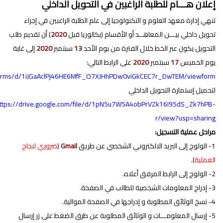
إعلان هـــام للطلبة الراغبين في التحويل الداخلي
تنهي إدارة معهد العلوم و التكنولوجيا إلى علم الطلبة الراغبين في إجراء
تحويل داخلي بيـــن المعاهــد أو الأقسام (بكالوريا قبل
2020
) أن تقديم طلب
التحويل يكون عبر الخط خلال الفترة من يوم الأحد
13
سبتمبر
2020
إلى غاية
يوم الخميس
17
سبتمبر
2020
على الرابط التالي:
/forms/d/1iJGaAclPj46HE6MfF_O7XJHhPDw0viGkCEC7r_DwTEM/viewform?
لتحميل إستمارة التحويل الداخلي
ttps://drive.google.com/file/d/1pN5u7W5A4obPrVZk16I95dS_Zk7hPB-
r/view?usp=sharing
مراحل عملية التسجيل:
1- الولوج إلى البريد الالكتروني الشخصي عن طريق
Gmail
(
ضروري لنجاح
العملية
).
2- الولوج إلى الرابط المرفق أعلاه.
3- إدراج المعلومات الشخصية للطالب في الصفحة.
4- نسخ الوثائق المطلوبة و إدراجها في الصفحة الموالية.
5- إرسال المعلومـــات و الوثائق المطلوبة عن طرق الضغط على زر إرسال