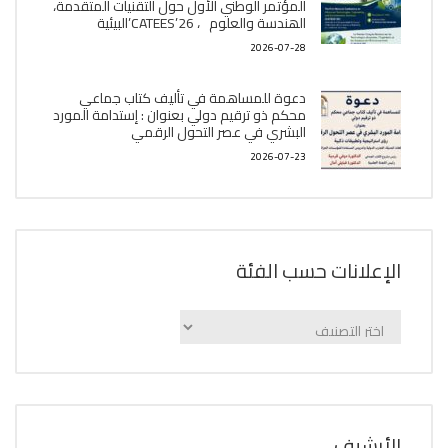
المؤتمر الوطني الأول حول التقنيات المتقدمة،
الھندسة والعلوم ، CATEES’26’البیئية
2026-07-28
دعوة للمساهمة في تأليف كتاب جماعي
محكم ذو ترقيم دولي بعنوان : إستدامة المورد
البشري في عصر التحول الرقمي
2026-07-23
الإعلانات حسب الفئة
الإعلانات
حسب
الفئة
اﻷرشيف