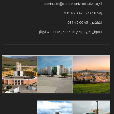
البريد.إ:admin.site@centre-univ-mila.dz
رقم الهاتف :45 00 45 031
الفاكس : 45 00 45 031
العنوان :ص.ب رقم 26 .RP ميلة 43000 الجزائر