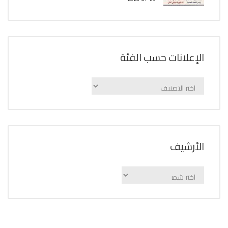
الإعلانات حسب الفئة
الإعلانات
حسب
الفئة
اﻷرشيف
اﻷرشيف