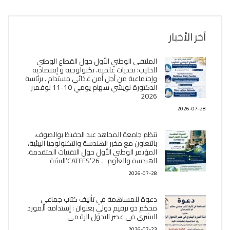
آخر الأخبار
الملتقى الوطني الأول حول القطاع الوطني
للحليب: تحديات علمية، تكنولوجية و إقتصادية
وإجتماعية من أجل أمن غذائي مستدام . برئاسة
الدكتورة نويشي سهام يومي 10-11 نوفمبر
2026
2026-07-28
تنظم جامعة المجاهد عبد الحفيظ بوالصوف،
بالتعاون مع مخبر الھندسة والتكنولوجيا البیئیة،
المؤتمر الوطني الأول حول التقنيات المتقدمة،
الھندسة والعلوم ، CATEES’26’البیئية
2026-07-28
دعوة للمساهمة في تأليف كتاب جماعي
محكم ذو ترقيم دولي بعنوان : إستدامة المورد
البشري في عصر التحول الرقمي
2026-07-23