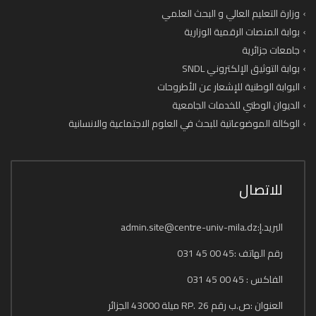
وزارة التعليم العالي و البحث العلمي
بوابة المنصات الرقمية الوزارية
جامعات جزائرية
بوابة التوثيق الإلكتروني SNDL
البوابة الوطنية للإشعار عن الأطروحات
الديوان الوطني للخدمات الجامعية
الوكالة الموضوعاتية للبحث في العلوم الاجتماعية والانسانية
للاتصال
البريد.إ:admin.site@centre-univ-mila.dz
رقم الهاتف :45 00 45 031
الفاكس : 45 00 45 031
العنوان :ص.ب رقم 26 .RP ميلة 43000 الجزائر