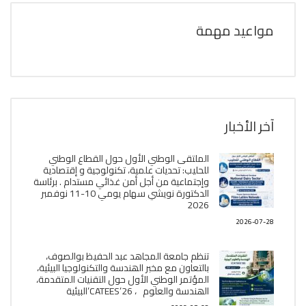
مواعيد مهمة
آخر الأخبار
الملتقى الوطني الأول حول القطاع الوطني
للحليب: تحديات علمية، تكنولوجية و إقتصادية
وإجتماعية من أجل أمن غذائي مستدام . برئاسة
الدكتورة نويشي سهام يومي 10-11 نوفمبر
2026
2026-07-28
تنظم جامعة المجاهد عبد الحفيظ بوالصوف،
بالتعاون مع مخبر الھندسة والتكنولوجيا البیئیة،
المؤتمر الوطني الأول حول التقنيات المتقدمة،
الھندسة والعلوم ، CATEES’26’البیئية