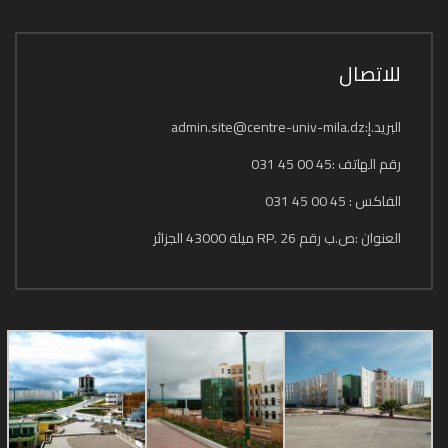
للاتصال
البريد.إ:admin.site@centre-univ-mila.dz
رقم الهاتف :45 00 45 031
الفاكس : 45 00 45 031
العنوان :ص.ب رقم 26 .RP ميلة 43000 الجزائر