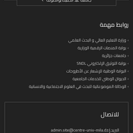
جامعة عبد الحفيظ بوالصوف
روابط مهمة
وزارة التعليم العالي و البحث العلمي
بوابة المنصات الرقمية الوزارية
جامعات جزائرية
بوابة التوثيق الإلكتروني SNDL
البوابة الوطنية للإشعار عن الأطروحات
الديوان الوطني للخدمات الجامعية
الوكالة الموضوعاتية للبحث في العلوم الاجتماعية والانسانية
للاتصال
البريد.إ:admin.site@centre-univ-mila.dz