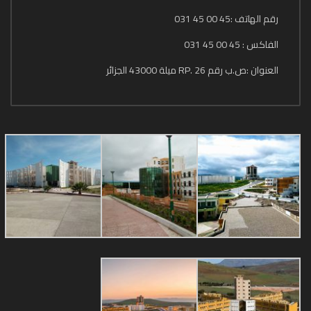
رقم الهاتف :45 00 45 031
الفاكس : 45 00 45 031
العنوان :ص.ب رقم 26 .RP ميلة 43000 الجزائر