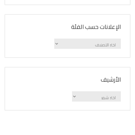
الإعلانات حسب الفئة
الإعلانات
حسب
الفئة
اﻷرشيف
اﻷرشيف