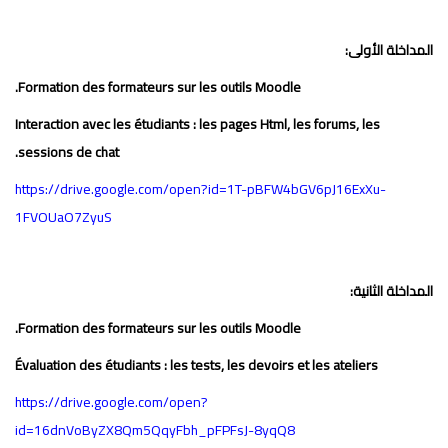
المداخلة الأولى:
Formation des formateurs sur les outils Moodle.
Interaction avec les étudiants : les pages Html, les forums, les
sessions de chat.
https://drive.google.com/open?id=1T-pBFW4bGV6pJ16ExXu-
1FVOUaO7ZyuS
المداخلة الثانية:
Formation des formateurs sur les outils Moodle.
Évaluation des étudiants : les tests, les devoirs et les ateliers
https://drive.google.com/open?
id=16dnVoByZX8Qm5QqyFbh_pFPFsJ-8yqQ8