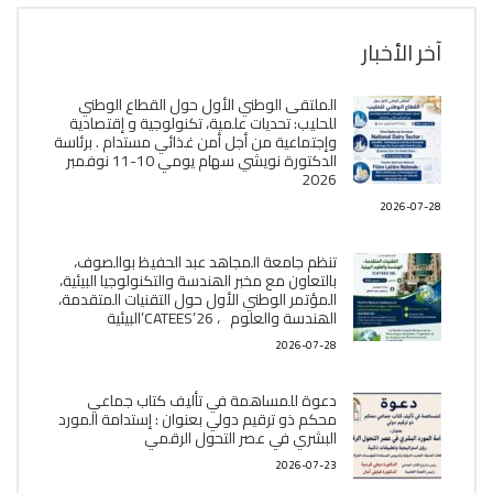
آخر الأخبار
الملتقى الوطني الأول حول القطاع الوطني
للحليب: تحديات علمية، تكنولوجية و إقتصادية
وإجتماعية من أجل أمن غذائي مستدام . برئاسة
الدكتورة نويشي سهام يومي 10-11 نوفمبر
2026
2026-07-28
تنظم جامعة المجاهد عبد الحفيظ بوالصوف،
بالتعاون مع مخبر الھندسة والتكنولوجيا البیئیة،
المؤتمر الوطني الأول حول التقنيات المتقدمة،
الھندسة والعلوم ، CATEES’26’البیئية
2026-07-28
دعوة للمساهمة في تأليف كتاب جماعي
محكم ذو ترقيم دولي بعنوان : إستدامة المورد
البشري في عصر التحول الرقمي
2026-07-23