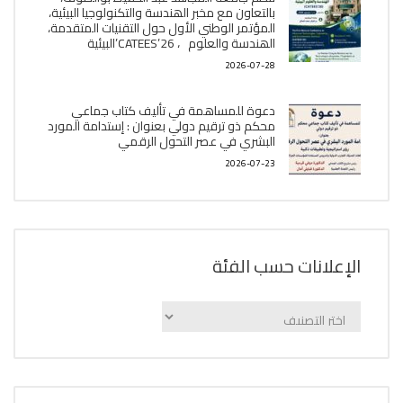
بالتعاون مع مخبر الھندسة والتكنولوجيا البیئیة،
المؤتمر الوطني الأول حول التقنيات المتقدمة،
الھندسة والعلوم ، CATEES’26’البیئية
2026-07-28
دعوة للمساهمة في تأليف كتاب جماعي
محكم ذو ترقيم دولي بعنوان : إستدامة المورد
البشري في عصر التحول الرقمي
2026-07-23
الإعلانات حسب الفئة
الإعلانات
حسب
الفئة