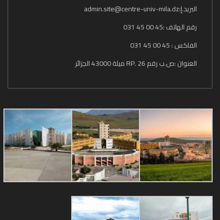
البريد.إ:admin.site@centre-univ-mila.dz
رقم الهاتف :45 00 45 031
الفاكس : 45 00 45 031
العنوان :ص.ب رقم 26 .RP ميلة 43000 الجزائر