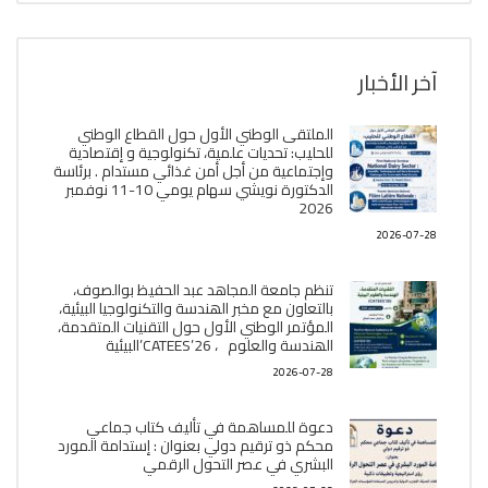
آخر الأخبار
الملتقى الوطني الأول حول القطاع الوطني
للحليب: تحديات علمية، تكنولوجية و إقتصادية
وإجتماعية من أجل أمن غذائي مستدام . برئاسة
الدكتورة نويشي سهام يومي 10-11 نوفمبر
2026
2026-07-28
تنظم جامعة المجاهد عبد الحفيظ بوالصوف،
بالتعاون مع مخبر الھندسة والتكنولوجيا البیئیة،
المؤتمر الوطني الأول حول التقنيات المتقدمة،
الھندسة والعلوم ، CATEES’26’البیئية
2026-07-28
دعوة للمساهمة في تأليف كتاب جماعي
محكم ذو ترقيم دولي بعنوان : إستدامة المورد
البشري في عصر التحول الرقمي