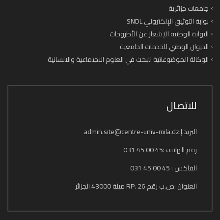
جامعات جزائرية
بوابة التوثيق الإلكتروني SNDL
البوابة الوطنية للإشعار عن الأطروحات
الديوان الوطني للخدمات الجامعية
الوكالة الموضوعاتية للبحث في العلوم الاجتماعية والانسانية
للاتصال
البريد.إ:admin.site@centre-univ-mila.dz
رقم الهاتف :45 00 45 031
الفاكس : 45 00 45 031
العنوان :ص.ب رقم 26 .RP ميلة 43000 الجزائر