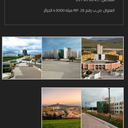
العنوان :ص.ب رقم 26 .RP ميلة 43000 الجزائر