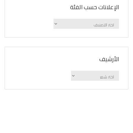
الإعلانات حسب الفئة
الإعلانات
حسب
الفئة
اﻷرشيف
اﻷرشيف