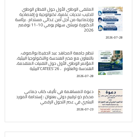
الملتقى الوطني الأول حول القطاع الوطني
للحليب: تحديات علمية، تكنولوجية و إقتصادية
وإجتماعية من أجل أمن غذائي مستدام . برئاسة
الدكتورة نويشي سهام يومي 10-11 نوفمبر
2026
2026-07-28
تنظم جامعة المجاهد عبد الحفيظ بوالصوف،
بالتعاون مع مخبر الھندسة والتكنولوجيا البیئیة،
المؤتمر الوطني الأول حول التقنيات المتقدمة،
الھندسة والعلوم ، CATEES’26’البیئية
2026-07-28
دعوة للمساهمة في تأليف كتاب جماعي
محكم ذو ترقيم دولي بعنوان : إستدامة المورد
البشري في عصر التحول الرقمي
2026-07-23