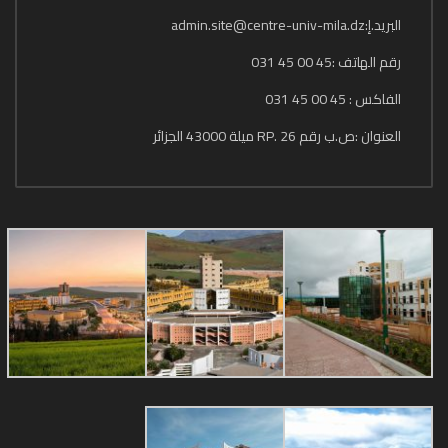
البريد.إ:admin.site@centre-univ-mila.dz
رقم الهاتف :45 00 45 031
الفاكس : 45 00 45 031
العنوان :ص.ب رقم 26 .RP ميلة 43000 الجزائر