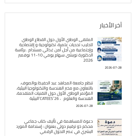
آخر الأخبار
الملتقى الوطني الأول حول القطاع الوطني
للحليب: تحديات علمية، تكنولوجية و إقتصادية
وإجتماعية من أجل أمن غذائي مستدام . برئاسة
الدكتورة نويشي سهام يومي 10-11 نوفمبر
2026
2026-07-28
تنظم جامعة المجاهد عبد الحفيظ بوالصوف،
بالتعاون مع مخبر الھندسة والتكنولوجيا البیئیة،
المؤتمر الوطني الأول حول التقنيات المتقدمة،
الھندسة والعلوم ، CATEES’26’البیئية
2026-07-28
دعوة للمساهمة في تأليف كتاب جماعي
محكم ذو ترقيم دولي بعنوان : إستدامة المورد
البشري في عصر التحول الرقمي