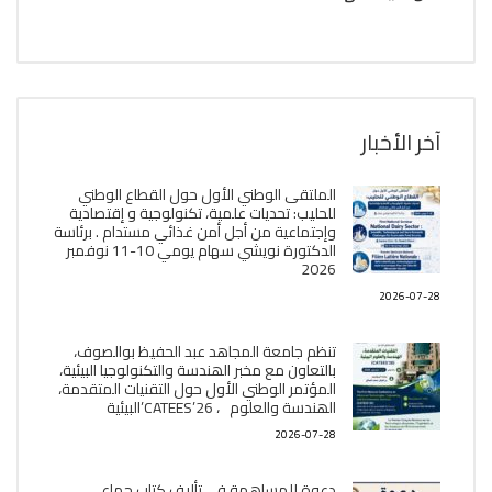
آخر الأخبار
الملتقى الوطني الأول حول القطاع الوطني
للحليب: تحديات علمية، تكنولوجية و إقتصادية
وإجتماعية من أجل أمن غذائي مستدام . برئاسة
الدكتورة نويشي سهام يومي 10-11 نوفمبر
2026
2026-07-28
تنظم جامعة المجاهد عبد الحفيظ بوالصوف،
بالتعاون مع مخبر الھندسة والتكنولوجيا البیئیة،
المؤتمر الوطني الأول حول التقنيات المتقدمة،
الھندسة والعلوم ، CATEES’26’البیئية
2026-07-28
دعوة للمساهمة في تأليف كتاب جماعي