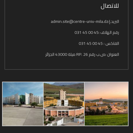
للاتصال
البريد.إ:admin.site@centre-univ-mila.dz
رقم الهاتف :45 00 45 031
الفاكس : 45 00 45 031
العنوان :ص.ب رقم 26 .RP ميلة 43000 الجزائر