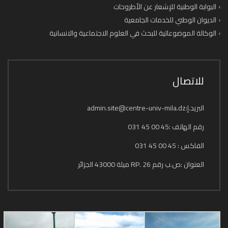
البوابة الوطنية للإشعار عن الأطروحات
الديوان الوطني للخدمات الجامعية
الوكالة الموضوعاتية للبحث في العلوم الاجتماعية والانسانية
للاتصال
البريد.إ:admin.site@centre-univ-mila.dz
رقم الهاتف :45 00 45 031
الفاكس : 45 00 45 031
العنوان :ص.ب رقم 26 .RP ميلة 43000 الجزائر