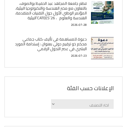
تنظم جامعة المجاهد عبد الحفيظ بوالصوف،
بالتعاون مع مخبر الھندسة والتكنولوجيا البیئیة،
المؤتمر الوطني الأول حول التقنيات المتقدمة،
الھندسة والعلوم ، CATEES’26’البیئية
2026-07-28
دعوة للمساهمة في تأليف كتاب جماعي
محكم ذو ترقيم دولي بعنوان : إستدامة المورد
البشري في عصر التحول الرقمي
2026-07-23
الإعلانات حسب الفئة
الإعلانات
حسب
الفئة