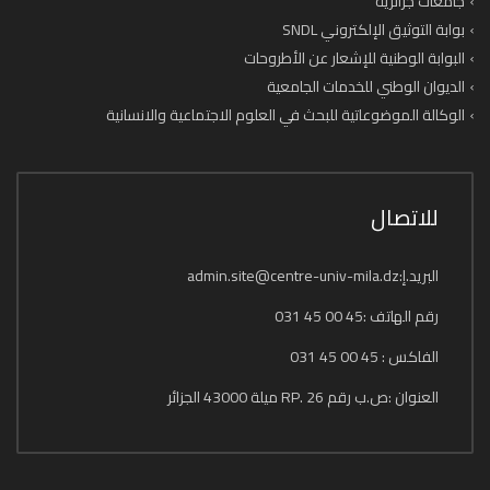
جامعات جزائرية
بوابة التوثيق الإلكتروني SNDL
البوابة الوطنية للإشعار عن الأطروحات
الديوان الوطني للخدمات الجامعية
الوكالة الموضوعاتية للبحث في العلوم الاجتماعية والانسانية
للاتصال
البريد.إ:admin.site@centre-univ-mila.dz
رقم الهاتف :45 00 45 031
الفاكس : 45 00 45 031
العنوان :ص.ب رقم 26 .RP ميلة 43000 الجزائر