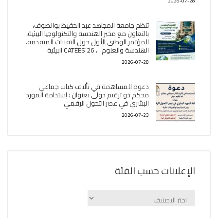
2026-07-28
تنظم جامعة المجاهد عبد الحفيظ بوالصوف،
بالتعاون مع مخبر الھندسة والتكنولوجيا البیئیة،
المؤتمر الوطني الأول حول التقنيات المتقدمة،
الھندسة والعلوم ، CATEES’26’البیئية
2026-07-28
دعوة للمساهمة في تأليف كتاب جماعي
محكم ذو ترقيم دولي بعنوان : إستدامة المورد
البشري في عصر التحول الرقمي
2026-07-23
الإعلانات حسب الفئة
الإعلانات
حسب