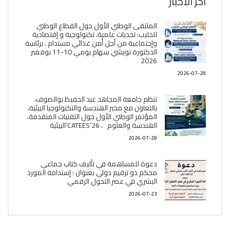
آخر الأخبار
الملتقى الوطني الأول حول القطاع الوطني
للحليب: تحديات علمية، تكنولوجية و إقتصادية
وإجتماعية من أجل أمن غذائي مستدام . برئاسة
الدكتورة نويشي سهام يومي 10-11 نوفمبر
2026
2026-07-28
تنظم جامعة المجاهد عبد الحفيظ بوالصوف،
بالتعاون مع مخبر الھندسة والتكنولوجيا البیئیة،
المؤتمر الوطني الأول حول التقنيات المتقدمة،
الھندسة والعلوم ، CATEES’26’البیئية
2026-07-28
دعوة للمساهمة في تأليف كتاب جماعي
محكم ذو ترقيم دولي بعنوان : إستدامة المورد
البشري في عصر التحول الرقمي
2026-07-23