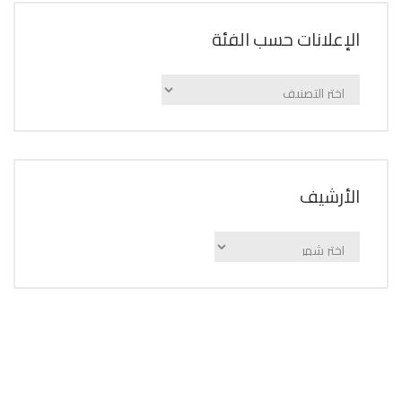
الإعلانات حسب الفئة
الإعلانات
حسب
الفئة
اﻷرشيف
اﻷرشيف