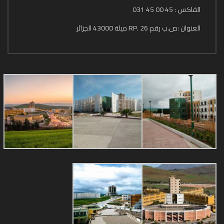
الفاكس : 45 00 45 031
العنوان :ص.ب رقم 26 .RP ميلة 43000 الجزائر