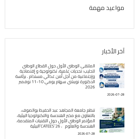
مواعيد مهمة
آخر الأخبار
الملتقى الوطني الأول حول القطاع الوطني
للحليب: تحديات علمية، تكنولوجية و إقتصادية
وإجتماعية من أجل أمن غذائي مستدام . برئاسة
الدكتورة نويشي سهام يومي 10-11 نوفمبر
2026
2026-07-28
تنظم جامعة المجاهد عبد الحفيظ بوالصوف،
بالتعاون مع مخبر الھندسة والتكنولوجيا البیئیة،
المؤتمر الوطني الأول حول التقنيات المتقدمة،
الھندسة والعلوم ، CATEES’26’البیئية
2026-07-28