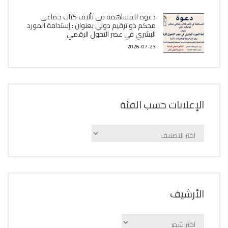
دعوة للمساهمة في تأليف كتاب جماعي
محكم ذو ترقيم دولي بعنوان : إستدامة المورد
البشري في عصر التحول الرقمي
2026-07-23
الإعلانات حسب الفئة
الإعلانات
حسب
الفئة
اﻷرشيف
اﻷرشيف