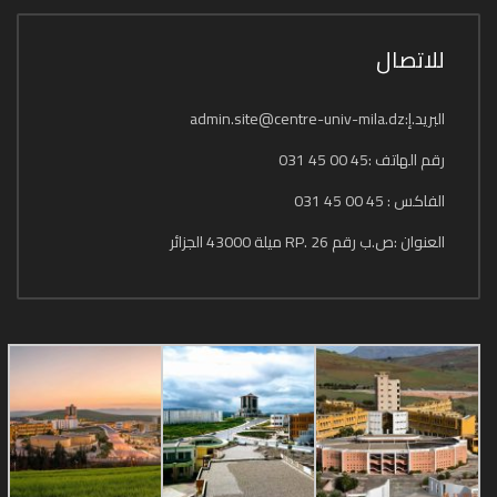
للاتصال
البريد.إ:admin.site@centre-univ-mila.dz
رقم الهاتف :45 00 45 031
الفاكس : 45 00 45 031
العنوان :ص.ب رقم 26 .RP ميلة 43000 الجزائر